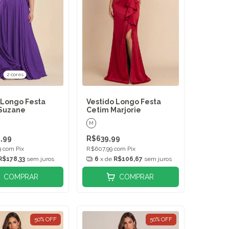
2 cores
 Longo Festa
Vestido Longo Festa
 Suzane
Cetim Marjorie
M
,99
R$639,99
9
com
Pix
R$607,99
com
Pix
R$178,33
sem juros
6
x de
R$106,67
sem juros
COMPRAR
COMPRAR
50
%
OFF
50
%
OFF