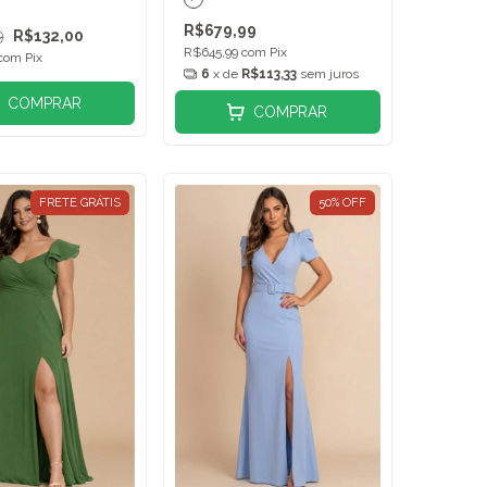
R$679,99
9
R$132,00
R$645,99
com
Pix
com
Pix
6
x de
R$113,33
sem juros
COMPRAR
COMPRAR
FRETE GRÁTIS
50
%
OFF