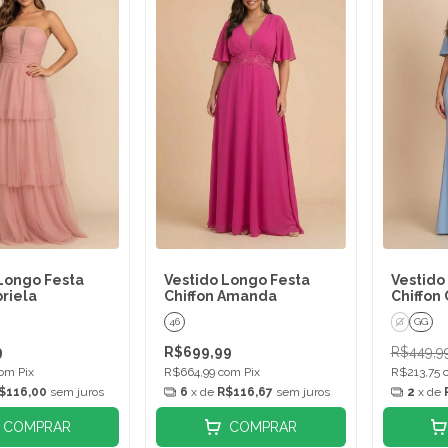
Longo Festa
Vestido Longo Festa
Vestido
riela
Chiffon Amanda
Chiffon 
46
G
GG
9
R$699,99
R$449,9
om
Pix
R$664,99
com
Pix
R$213,75
$116,00
sem juros
6
x de
R$116,67
sem juros
2
x de
COMPRAR
COMPRAR