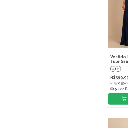
Vestido 
Tule Gra
G
M
R$599,9
R$569,99
c
5
x de
R