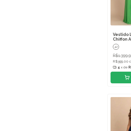
Vestido 
Chiffon 
42
R$1.399,
R$399,00
4
x de
R