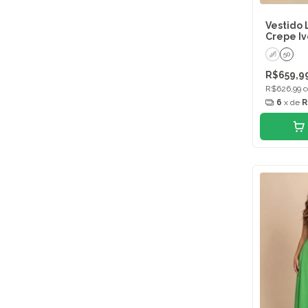
Vestido 
Crepe I
48
50
R$659,9
R$626,99
6
x de
R