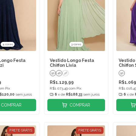
4 cores
3 cores
Longo Festa
Vestido Longo Festa
Vestido
zi
Chiffon Livia
Chiffon
50
46
48
50
9
R$1.129,99
R$1.069
om
Pix
R$1.073,49
com
Pix
R$1.016,4
$120,00
sem juros
6
x de
R$188,33
sem juros
6
x de
COMPRAR
COMPRAR
FRETE GRÁTIS
FRETE GRÁTIS