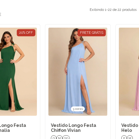
Exibindo 1-22 de 22 produtos
E
20
%
OFF
FRETE GRÁTIS
3 cores
Longo Festa
Vestido Longo Festa
Vestido
halia
Chiffon Vivian
Helo
G
M
GG
P
M