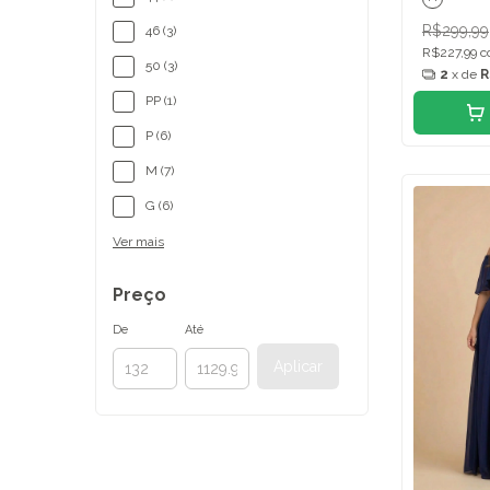
R$299,99
46 (3)
R$227,99
c
50 (3)
2
x de
R
PP (1)
P (6)
M (7)
G (6)
Ver mais
Preço
De
Até
Aplicar