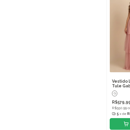
Vestido 
Tule Gab
G
R$579,9
R$550,99
c
5
x de
R