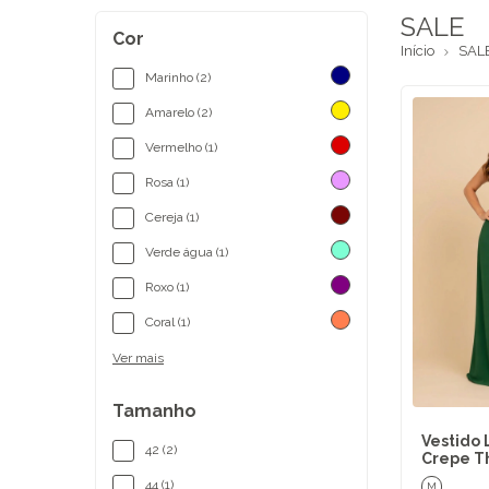
SALE
Cor
Início
SAL
Marinho (2)
Amarelo (2)
Vermelho (1)
Rosa (1)
Cereja (1)
Verde água (1)
Roxo (1)
Coral (1)
Ver mais
Tamanho
Vestido 
42 (2)
Crepe T
44 (1)
M