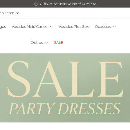
FRETE GRÁTIS ACIMA DE R$349,99
ahit.com.br
ngos
Vestidos Midi/Curtos
Vestidos Plus Size
Ocasiões
Outros
SALE