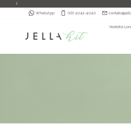
WhatsApp
(16) 4042-4040
contato@jell
Vestidos Lo