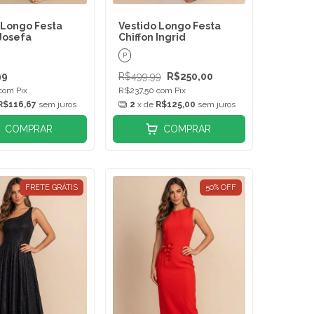
 Longo Festa
Vestido Longo Festa
 Josefa
Chiffon Ingrid
P
99
R$499,99
R$250,00
com
Pix
R$237,50
com
Pix
R$116,67
sem juros
2
x de
R$125,00
sem juros
COMPRAR
COMPRAR
FRETE GRÁTIS
50
%
OFF