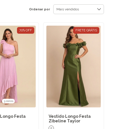
Ordenar por
70
%
OFF
FRETE GRÁTIS
3 cores
 Longo Festa
Vestido Longo Festa
Zibeline Taylor
P