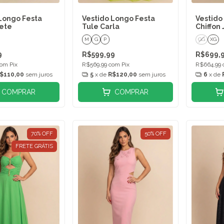
Longo Festa
Vestido Longo Festa
Vestido
vete
Tule Carla
Chiffon
M
G
P
GG
XG
9
R$599,99
R$699,
com
Pix
R$569,99
com
Pix
R$664,99
$110,00
sem juros
5
x de
R$120,00
sem juros
6
x de
COMPRAR
COMPRAR
70
%
OFF
50
%
OFF
FRETE GRÁTIS