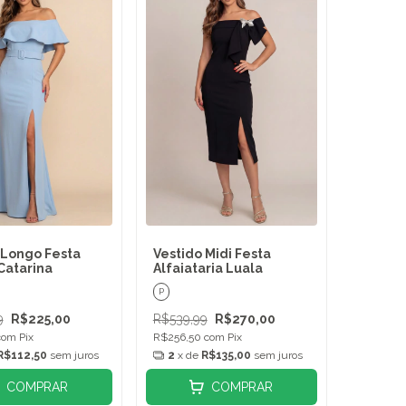
 Longo Festa
Vestido Midi Festa
Catarina
Alfaiataria Luala
P
9
R$225,00
R$539,99
R$270,00
com
Pix
R$256,50
com
Pix
R$112,50
sem juros
2
x de
R$135,00
sem juros
COMPRAR
COMPRAR