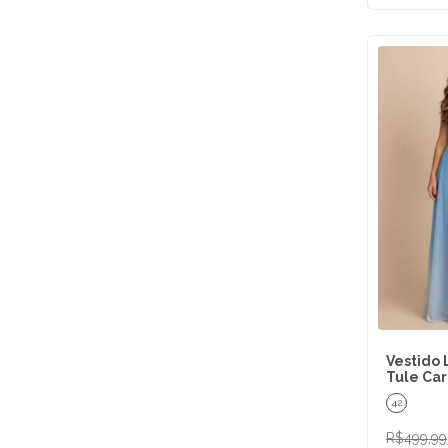
Vestido 
Tule Car
42
R$499,99