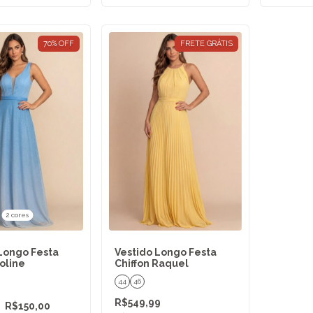
70
%
OFF
FRETE GRÁTIS
2 cores
Longo Festa
Vestido Longo Festa
oline
Chiffon Raquel
44
46
R$549,99
R$150,00