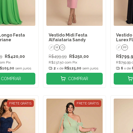
Longo Festa
Vestido Midi Festa
Vestido
Ariane
Alfaiataria Sandy
Lurex F
P
M
G
P
PP
99
R$420,00
R$499,99
R$250,00
R$799,
com
Pix
R$237,50
com
Pix
R$759,99
$105,00
sem juros
2
x de
R$125,00
sem juros
6
x de
COMPRAR
COMPRAR
FRETE GRÁTIS
FRETE GRÁTIS