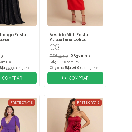
 Longo Festa
Vestido Midi Festa
lavia
Alfaiataria Lolita
P
G
99
R$639,99
R$320,00
com
Pix
R$304,00
com
Pix
R$133,33
sem juros
3
x de
R$106,67
sem juros
COMPRAR
COMPRAR
FRETE GRÁTIS
FRETE GRÁTIS