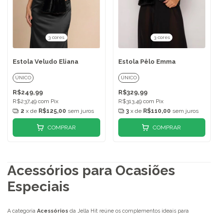
3 cores
3 cores
Estola Veludo Eliana
Estola Pêlo Emma
ÚNICO
ÚNICO
R$249,99
R$329,99
R$237,49
com
Pix
R$313,49
com
Pix
2
x de
R$125,00
sem juros
3
x de
R$110,00
sem juros
COMPRAR
COMPRAR
Acessórios para Ocasiões
Especiais
A categoria
Acessórios
da Jella Hit reúne os complementos ideais para