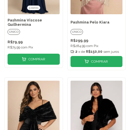
3 cores
Pashmina Viscose
Pashmina Pelo Kiara
Guilhermina
ÚNICO
ÚNICO
R$299,99
R$79,99
R$284,99
com
Pix
R$75,99
com
Pix
2
x de
R$150,00
sem juros
COMPRAR
COMPRAR