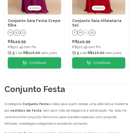
4 cores
2 cores
Conjunto Saia Festa Crepe
Conjunto Saia Alfaiataria
Elba
Sol
M
GG
G
P
M
G
GG
R$549,99
R$549,99
R$522,49
com
Pix
R$522,49
com
Pix
5
x de
R$110,00
sem juros
5
x de
R$110,00
sem juros
COMPRAR
COMPRAR
Conjunto Festa
A categoria
Conjunto Festa
é ideal para quem deseja uma alternativa moderna
aos
vestidos de festa
, sem abrir mão de elegância e sofisticação. Na Jella Hit,
você encontra conjuntos femininos para ocasiões especiais com proposta
refinada, modelagens elegantes e excelente caimento.