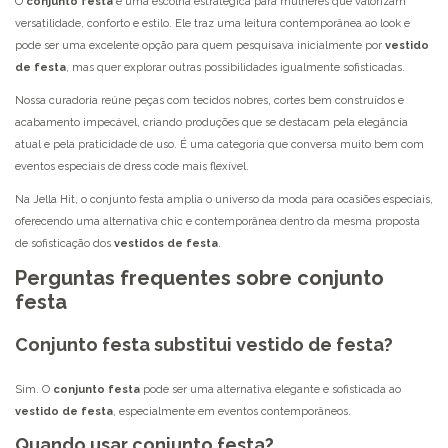
O
conjunto festa
é uma escolha estratégica para mulheres que valorizam
versatilidade, conforto e estilo. Ele traz uma leitura contemporânea ao look e
pode ser uma excelente opção para quem pesquisava inicialmente por
vestido
de festa
, mas quer explorar outras possibilidades igualmente sofisticadas.
Nossa curadoria reúne peças com tecidos nobres, cortes bem construídos e
acabamento impecável, criando produções que se destacam pela elegância
atual e pela praticidade de uso. É uma categoria que conversa muito bem com
eventos especiais de dress code mais flexível.
Na Jella Hit, o conjunto festa amplia o universo da moda para ocasiões especiais,
oferecendo uma alternativa chic e contemporânea dentro da mesma proposta
de sofisticação dos
vestidos de festa
.
Perguntas frequentes sobre conjunto
festa
Conjunto festa substitui vestido de festa?
Sim. O
conjunto festa
pode ser uma alternativa elegante e sofisticada ao
vestido de festa
, especialmente em eventos contemporâneos.
Quando usar conjunto festa?