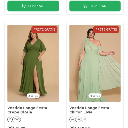
COMPRAR
COMPRAR
FRETE GRÁTIS
FRETE GRÁTIS
2 cores
3 cores
Vestido Longo Festa
Vestido Longo Festa
Crepe Glória
Chiffon Livia
G
XXG
50
46
48
R$649,99
R$1.129,99