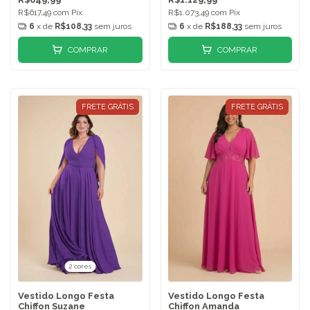
R$617,49
com
Pix
R$1.073,49
com
Pix
6
x de
R$108,33
sem juros
6
x de
R$188,33
sem juros
COMPRAR
COMPRAR
FRETE GRÁTIS
FRETE GRÁTIS
2 cores
Vestido Longo Festa
Vestido Longo Festa
Chiffon Suzane
Chiffon Amanda