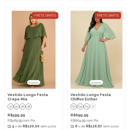
FRETE GRÁTIS
FRETE GRÁTIS
6 cores
4 cores
Vestido Longo Festa
Vestido Longo Festa
Crepe Mia
Chiffon Esther
42
50
46
48
G2
G4
G3
G1
R$599,99
R$699,99
R$569,99
com
Pix
R$664,99
com
Pix
5
x de
R$120,00
sem juros
6
x de
R$116,67
sem juros