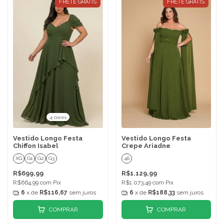
FRETE GRÁTIS
FRETE GRÁTIS
4 cores
Vestido Longo Festa
Vestido Longo Festa
Chiffon Isabel
Crepe Ariadne
XG
G1
G2
G3
46
R$699,99
R$1.129,99
R$664,99
com
Pix
R$1.073,49
com
Pix
6
x de
R$116,67
sem juros
6
x de
R$188,33
sem juros
COMPRAR
COMPRAR