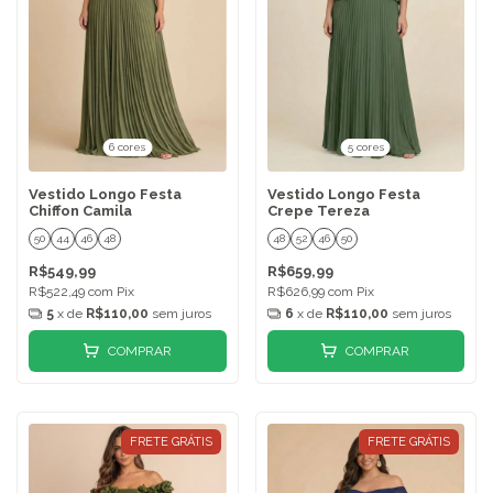
6 cores
5 cores
Vestido Longo Festa
Vestido Longo Festa
Chiffon Camila
Crepe Tereza
50
44
46
48
48
52
46
50
R$549,99
R$659,99
R$522,49
com
Pix
R$626,99
com
Pix
5
x de
R$110,00
sem juros
6
x de
R$110,00
sem juros
COMPRAR
COMPRAR
FRETE GRÁTIS
FRETE GRÁTIS