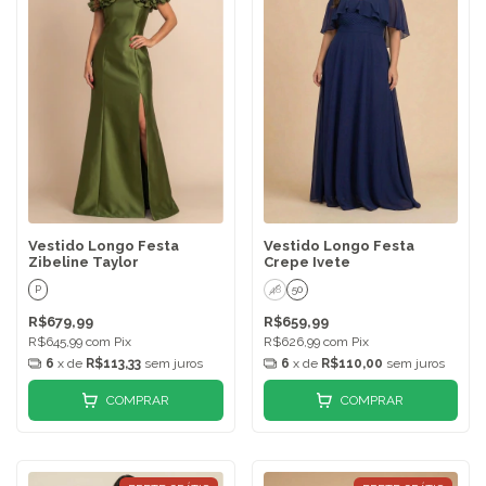
Vestido Longo Festa
Vestido Longo Festa
Zibeline Taylor
Crepe Ivete
P
48
50
R$679,99
R$659,99
R$645,99
com
Pix
R$626,99
com
Pix
6
x de
R$113,33
sem juros
6
x de
R$110,00
sem juros
COMPRAR
COMPRAR