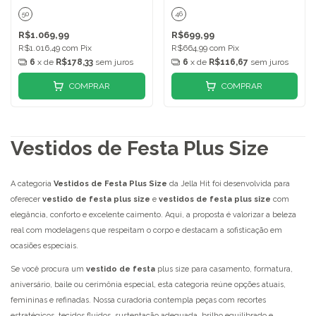
50
46
R$1.069,99
R$699,99
R$1.016,49
com
Pix
R$664,99
com
Pix
6
x de
R$178,33
sem juros
6
x de
R$116,67
sem juros
COMPRAR
COMPRAR
Vestidos de Festa Plus Size
A categoria
Vestidos de Festa Plus Size
da Jella Hit foi desenvolvida para
oferecer
vestido de festa plus size
e
vestidos de festa plus size
com
elegância, conforto e excelente caimento. Aqui, a proposta é valorizar a beleza
real com modelagens que respeitam o corpo e destacam a sofisticação em
ocasiões especiais.
Se você procura um
vestido de festa
plus size para casamento, formatura,
aniversário, baile ou cerimônia especial, esta categoria reúne opções atuais,
femininas e refinadas. Nossa curadoria contempla peças com recortes
estratégicos, tecidos fluidos, sustentação adequada, brilho equilibrado e