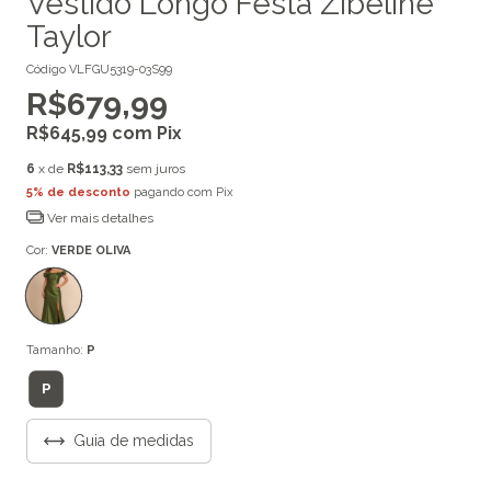
Vestido Longo Festa Zibeline
Taylor
Código
VLFGU5319-03S99
R$679,99
R$645,99
com
Pix
6
x de
R$113,33
sem juros
5% de desconto
pagando com Pix
Ver mais detalhes
Cor:
VERDE OLIVA
Tamanho:
P
P
Guia de medidas