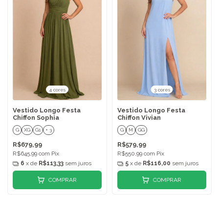
4 cores
3 cores
Vestido Longo Festa
Vestido Longo Festa
Chiffon Sophia
Chiffon Vivian
G
XG
G1
+ 3
G
M
GG
R$679,99
R$579,99
R$645,99
com
Pix
R$550,99
com
Pix
6
x de
R$113,33
sem juros
5
x de
R$116,00
sem juros
COMPRAR
COMPRAR