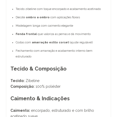
Tecido zibeline com toque encorpado e acabamento acetinado
Decote
ombro a ombro
com aplicações florais
Modelagem longa com caimento elegante
Fenda frontal
que valoriza as pernas e dá movimento
Costas com
amarração estilo corset
(ajuste regulável)
Fechamento com amarração e acabamento interno bem
estruturado
Tecido & Composição
Tecido:
Zibeline
Composição:
100% poliéster
Caimento & Indicações
Caimento:
encorpado, estruturado e com brilho
acetinado suave.