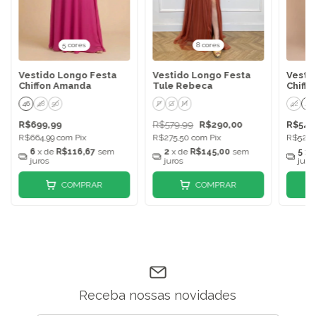
5 cores
8 cores
Vestido Longo Festa
Vestido Longo Festa
Vesti
Chiffon Amanda
Tule Rebeca
Chiffo
46
48
50
P
G
M
42
44
R$699,99
R$579,99
R$290,00
R$549
R$664,99
com
Pix
R$275,50
com
Pix
R$522,
6
x de
R$116,67
sem
2
x de
R$145,00
sem
5
x 
juros
juros
juro
COMPRAR
COMPRAR
Receba nossas novidades