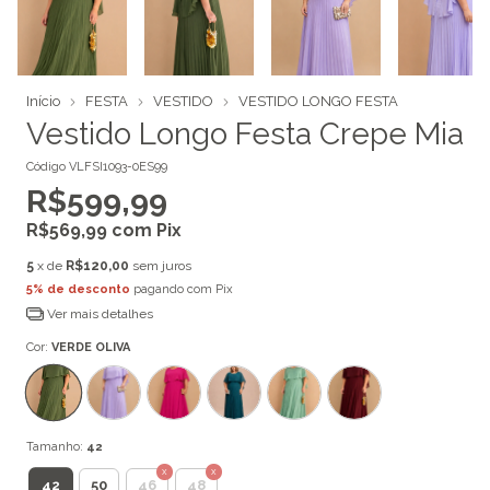
Início
FESTA
VESTIDO
VESTIDO LONGO FESTA
Vestido Longo Festa Crepe Mia
Código
VLFSI1093-0ES99
R$599,99
R$569,99
com
Pix
5
x de
R$120,00
sem juros
5% de desconto
pagando com Pix
Ver mais detalhes
Cor:
VERDE OLIVA
Tamanho:
42
42
50
46
48