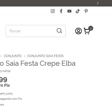
0
CONJUNTO
CONJUNTO SAIA FESTA
o Saia Festa Crepe Elba
3-04S34
99
om
Pix
sem juros
pagando com Pix
hes