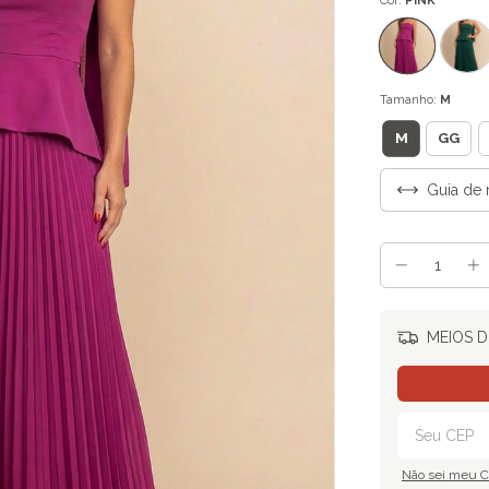
Cor:
PINK
Tamanho:
M
M
GG
Guia de 
MEIOS D
Não sei meu 