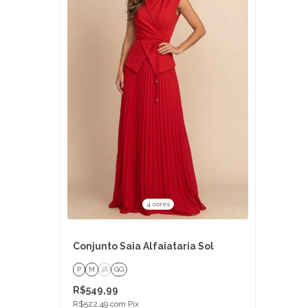
4 cores
Conjunto Saia Alfaiataria Sol
P
M
G
GG
R$549,99
R$522,49
com
Pix