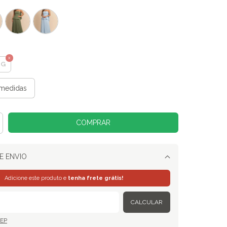
G
medidas
E ENVIO
Alterar CEP
Adicione este produto e
tenha frete grátis!
CALCULAR
CEP