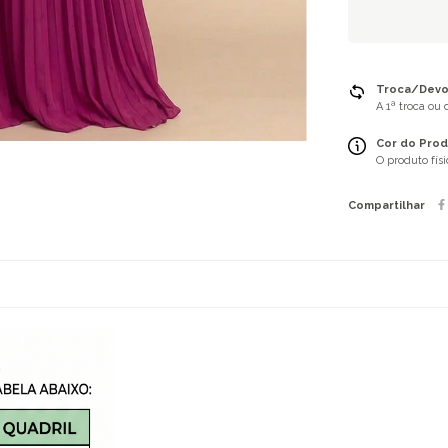
Troca/Devol
A 1ª troca ou
Cor do Prod
O produto fís
Compartilhar