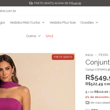
FRETE GRÁTIS ACIMA DE R$349,99
ahit.com.br
ngos
Vestidos Midi/Curtos
Vestidos Plus Size
Ocasiões
Outros
SALE
Início
FESTA
FRETE GRÁTIS
Conjunt
Código
CSFAMO148
R$549,
R$522,49
c
5
x de
R$110,00
5% de desconto
Ver mais detal