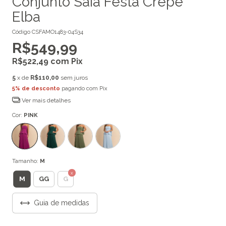
Conjunto Saia Festa Crepe
Elba
Código
CSFAMO1483-04S34
R$549,99
R$522,49
com
Pix
5
x de
R$110,00
sem juros
5% de desconto
pagando com Pix
Ver mais detalhes
Cor:
PINK
Tamanho:
M
M
GG
G
Guia de medidas