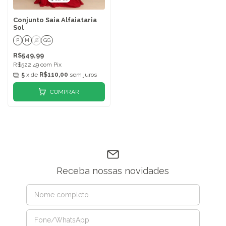
Conjunto Saia Alfaiataria
Sol
P
M
G
GG
R$549,99
R$522,49
com
Pix
5
x de
R$110,00
sem juros
COMPRAR
Receba nossas novidades