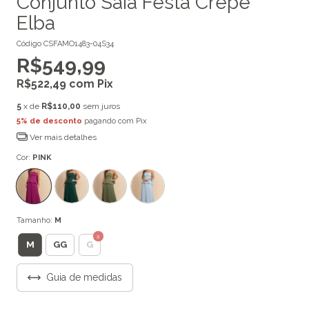
Conjunto Saia Festa Crepe
Elba
Código
CSFAMO1483-04S34
R$549,99
R$522,49
com
Pix
5
x de
R$110,00
sem juros
5% de desconto
pagando com Pix
Ver mais detalhes
Cor:
PINK
Tamanho:
M
M
GG
G
Guia de medidas