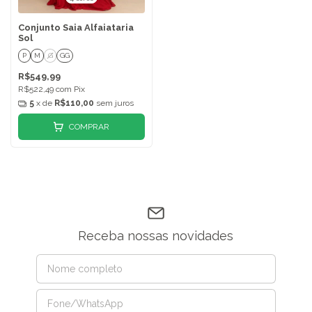
Conjunto Saia Alfaiataria
Sol
P
M
G
GG
R$549,99
R$522,49
com
Pix
5
x de
R$110,00
sem juros
COMPRAR
Receba nossas novidades