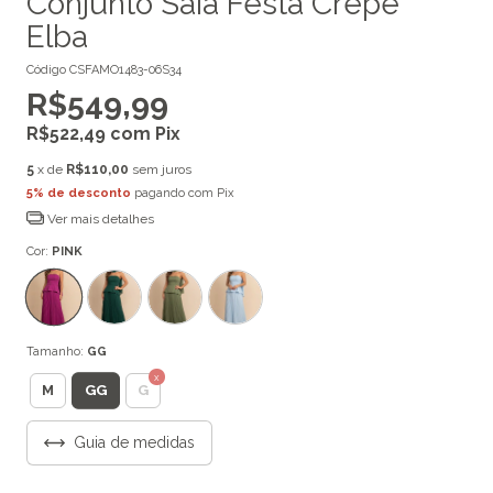
Conjunto Saia Festa Crepe
Elba
Código
CSFAMO1483-06S34
R$549,99
R$522,49
com
Pix
5
x de
R$110,00
sem juros
5% de desconto
pagando com Pix
Ver mais detalhes
Cor:
PINK
Tamanho:
GG
GG
M
G
Guia de medidas