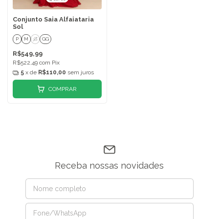
Conjunto Saia Alfaiataria
Sol
P
M
G
GG
R$549,99
R$522,49
com
Pix
5
x de
R$110,00
sem juros
COMPRAR
Receba nossas novidades