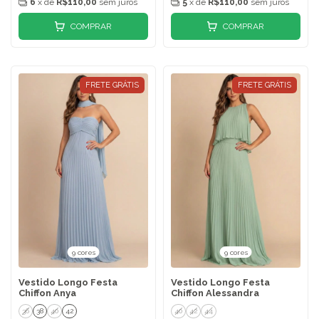
6
x de
R$110,00
sem juros
5
x de
R$110,00
sem juros
COMPRAR
COMPRAR
FRETE GRÁTIS
FRETE GRÁTIS
9 cores
9 cores
Vestido Longo Festa
Vestido Longo Festa
Chiffon Anya
Chiffon Alessandra
36
38
40
42
40
42
44