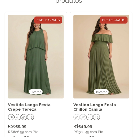
produtos
FRETE GRÁTIS
FRETE GRÁTIS
8 cores
10 cores
Vestido Longo Festa
Vestido Longo Festa
Crepe Tereza
Chiffon Camila
46
48
50
+ 5
40
42
44
+ 3
R$659,99
R$549,99
R$626,99
com
Pix
R$522,49
com
Pix