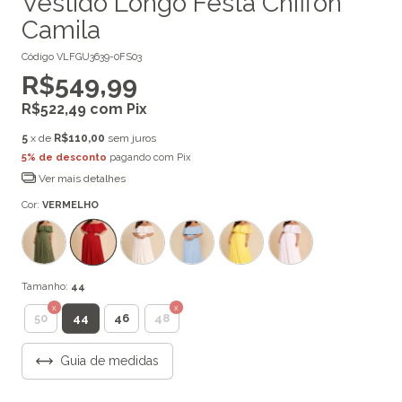
Vestido Longo Festa Chiffon
Camila
Código
VLFGU3639-0FS03
R$549,99
R$522,49
com
Pix
5
x de
R$110,00
sem juros
5% de desconto
pagando com Pix
Ver mais detalhes
Cor:
VERMELHO
Tamanho:
44
44
50
46
48
Guia de medidas