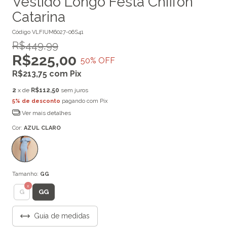
Vestido Longo Festa Chiffon
Catarina
Código
VLFIUM6027-06S41
R$449,99
R$225,00
50
% OFF
R$213,75
com
Pix
2
x de
R$112,50
sem juros
5% de desconto
pagando com Pix
Ver mais detalhes
Cor:
AZUL CLARO
Tamanho:
GG
GG
G
Guia de medidas