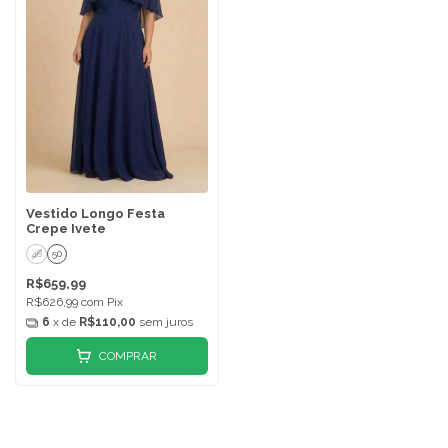
Vestido Longo Festa
Crepe Ivete
48
50
R$659,99
R$626,99
com
Pix
6
x de
R$110,00
sem juros
COMPRAR