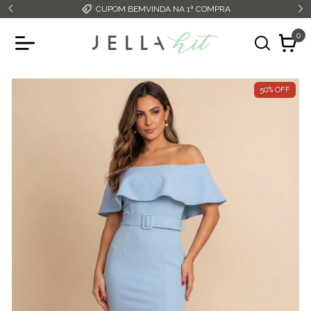
CUPOM BEMVINDA NA 1ª COMPRA
0
50
%
OFF