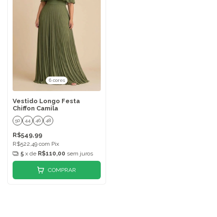
6 cores
Vestido Longo Festa
Chiffon Camila
50
44
46
48
R$549,99
R$522,49
com
Pix
5
x de
R$110,00
sem juros
COMPRAR