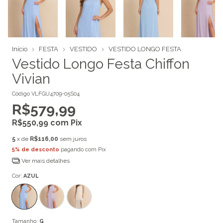
Início
FESTA
VESTIDO
VESTIDO LONGO FESTA
Vestido Longo Festa Chiffon
Vivian
Código
VLFGU4709-05S04
R$579,99
R$550,99
com
Pix
5
x de
R$116,00
sem juros
5% de desconto
pagando com Pix
Ver mais detalhes
Cor:
AZUL
Tamanho:
G