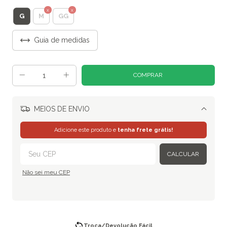
G
M
GG
Guia de medidas
MEIOS DE ENVIO
Alterar CEP
Adicione este produto e
tenha frete grátis!
CALCULAR
Não sei meu CEP
Troca/Devolução Fácil