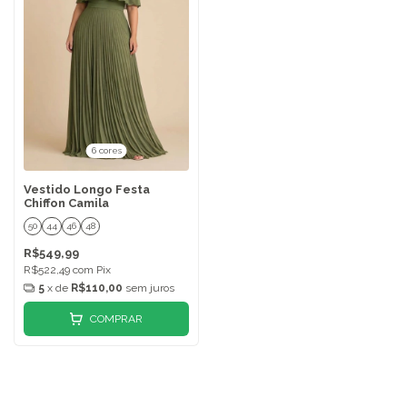
6 cores
Vestido Longo Festa
Chiffon Camila
50
44
46
48
R$549,99
R$522,49
com
Pix
5
x de
R$110,00
sem juros
COMPRAR