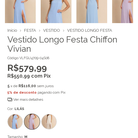
Início
FESTA
VESTIDO
VESTIDO LONGO FESTA
Vestido Longo Festa Chiffon
Vivian
Código
VLFGU4709-04S08
R$579,99
R$550,99
com
Pix
5
x de
R$116,00
sem juros
5% de desconto
pagando com Pix
Ver mais detalhes
Cor:
LILÁS
Tamanho:
M