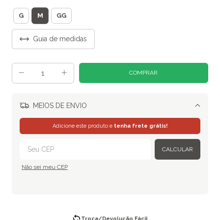
M
G
GG
Guia de medidas
MEIOS DE ENVIO
Alterar CEP
Adicione este produto e
tenha frete grátis!
CALCULAR
Não sei meu CEP
Troca/Devolução Fácil