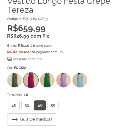
Vestido Longo Festa Crepe
Tereza
Código
VLFGU5069-0GS53
R$659,99
R$626,99
com
Pix
6
x de
R$110,00
sem juros
5% de desconto
pagando com Pix
Ver mais detalhes
Cor:
FÚCSIA
Tamanho:
46
46
48
52
50
Guia de medidas