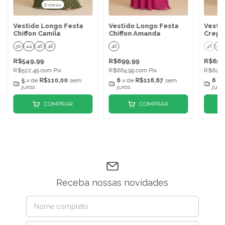
6 cores
Vestido Longo Festa
Vestido Longo Festa
Vesti
Chiffon Camila
Chiffon Amanda
Crepe
50
44
46
48
46
48
50
R$549,99
R$699,99
R$659
R$522,49
com
Pix
R$664,99
com
Pix
R$626,
5
x de
R$110,00
sem
6
x de
R$116,67
sem
6
x 
juros
juros
juro
COMPRAR
COMPRAR
Receba nossas novidades