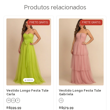
Produtos relacionados
FRETE GRÁTIS
FRETE GRÁTIS
4 cores
Vestido Longo Festa Tule
Vestido Longo Festa Tule
Carla
Gabriela
M
G
P
G
R$599,99
R$579,99