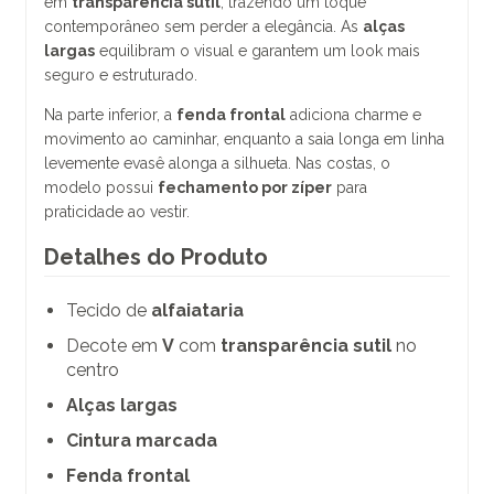
em
transparência sutil
, trazendo um toque
contemporâneo sem perder a elegância. As
alças
largas
equilibram o visual e garantem um look mais
seguro e estruturado.
Na parte inferior, a
fenda frontal
adiciona charme e
movimento ao caminhar, enquanto a saia longa em linha
levemente evasê alonga a silhueta. Nas costas, o
modelo possui
fechamento por zíper
para
praticidade ao vestir.
Detalhes do Produto
Tecido de
alfaiataria
Decote em
V
com
transparência sutil
no
centro
Alças largas
Cintura marcada
Fenda frontal