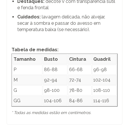
Destaques:
decote V com transparência sutil
e fenda frontal
Cuidados:
lavagem delicada, não alvejar,
secar à sombra e passar do avesso em
temperatura baixa (se necessário).
Tabela de medidas:
Tamanho
Busto
Cintura
Quadril
P
86-88
66-68
96-98
M
92-94
72-74
102-104
G
98-100
78-80
108-110
GG
104-106
84-86
114-116
* Todas as medidas estão em centímetros.