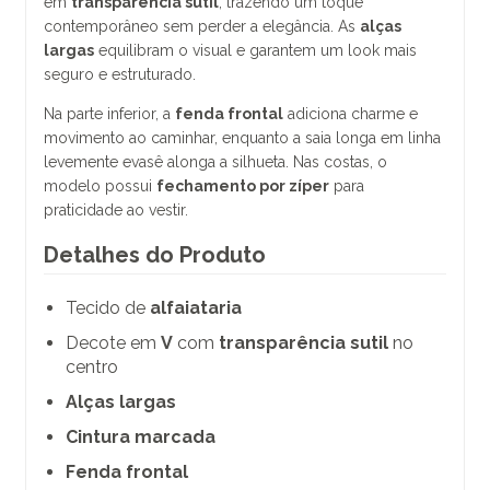
em
transparência sutil
, trazendo um toque
contemporâneo sem perder a elegância. As
alças
largas
equilibram o visual e garantem um look mais
seguro e estruturado.
Na parte inferior, a
fenda frontal
adiciona charme e
movimento ao caminhar, enquanto a saia longa em linha
levemente evasê alonga a silhueta. Nas costas, o
modelo possui
fechamento por zíper
para
praticidade ao vestir.
Detalhes do Produto
Tecido de
alfaiataria
Decote em
V
com
transparência sutil
no
centro
Alças largas
Cintura marcada
Fenda frontal