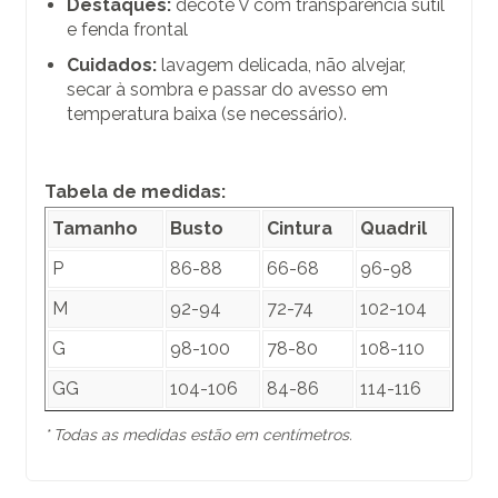
Destaques:
decote V com transparência sutil
e fenda frontal
Cuidados:
lavagem delicada, não alvejar,
secar à sombra e passar do avesso em
temperatura baixa (se necessário).
Tabela de medidas:
Tamanho
Busto
Cintura
Quadril
P
86-88
66-68
96-98
M
92-94
72-74
102-104
G
98-100
78-80
108-110
GG
104-106
84-86
114-116
* Todas as medidas estão em centímetros.