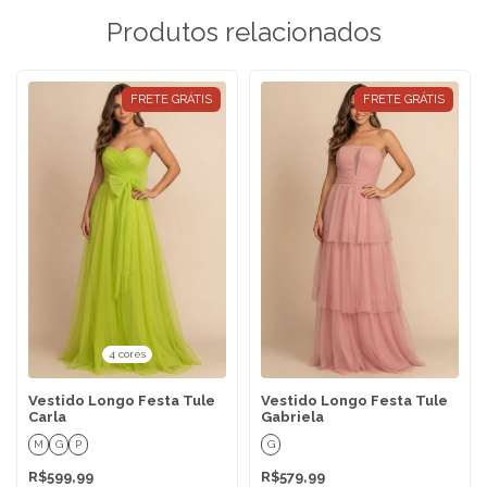
Produtos relacionados
FRETE GRÁTIS
FRETE GRÁTIS
4 cores
Vestido Longo Festa Tule
Vestido Longo Festa Tule
Carla
Gabriela
M
G
P
G
R$599,99
R$579,99