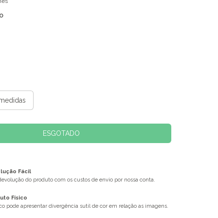
hes
O
medidas
ução Fácil
 devolução do produto com os custos de envio por nossa conta.
uto Físico
ico pode apresentar divergência sutil de cor em relação as imagens.