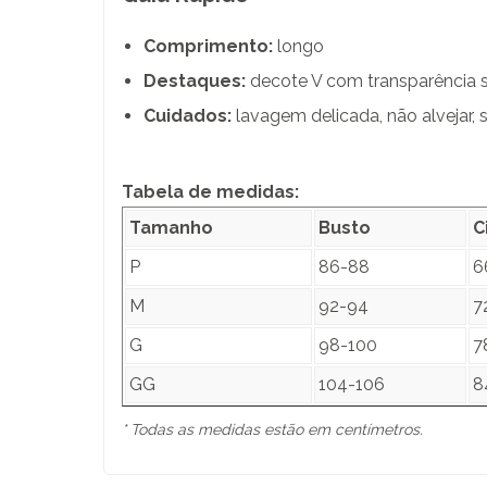
Comprimento:
longo
Destaques:
decote V com transparência su
Cuidados:
lavagem delicada, não alvejar, 
Tabela de medidas:
Tamanho
Busto
C
P
86-88
6
M
92-94
7
G
98-100
7
GG
104-106
8
* Todas as medidas estão em centímetros.