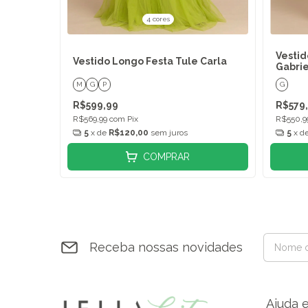
4 cores
Vestid
Vestido Longo Festa Tule Carla
Gabri
M
G
P
G
R$599,99
R$579
R$569,99
com
Pix
R$550,
5
x de
R$120,00
sem juros
5
x d
COMPRAR
Receba nossas novidades
Ajuda 