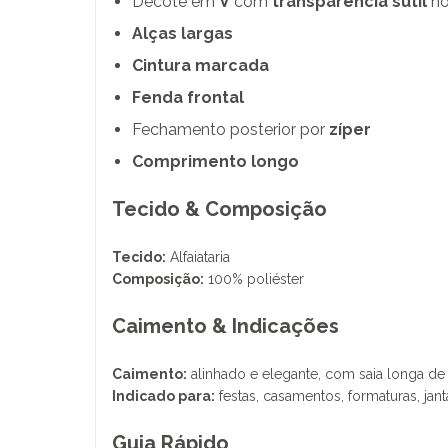
Decote em
V
com
transparência sutil
no
Alças largas
Cintura marcada
Fenda frontal
Fechamento posterior por
zíper
Comprimento longo
Tecido & Composição
Tecido:
Alfaiataria
Composição:
100% poliéster
Caimento & Indicações
Caimento:
alinhado e elegante, com saia longa de v
Indicado para:
festas, casamentos, formaturas, jant
Guia Rápido