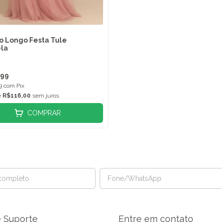
o Longo Festa Tule
ela
,99
99
com
Pix
e
R$116,00
sem juros
COMPRAR
e Suporte
Entre em contato