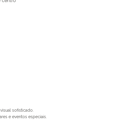
 centro
isual sofisticado.
ares e eventos especiais.