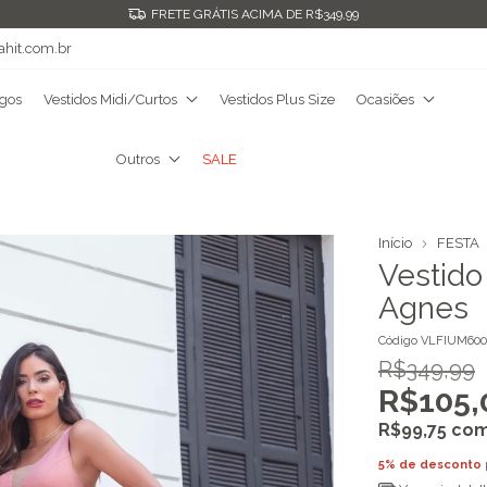
FRETE GRÁTIS ACIMA DE R$349,99
ahit.com.br
ngos
Vestidos Midi/Curtos
Vestidos Plus Size
Ocasiões
Outros
SALE
Início
FESTA
Vestido
Agnes
Código
VLFIUM600
R$349,99
R$105,
R$99,75
co
5% de desconto