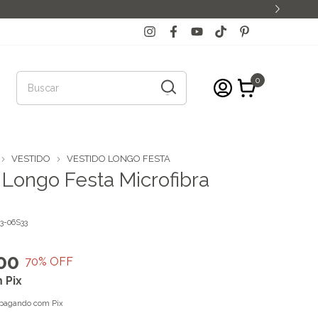
0
VESTIDO
VESTIDO LONGO FESTA
 Longo Festa Microfibra
3-06S33
00
70
% OFF
m
Pix
pagando com Pix