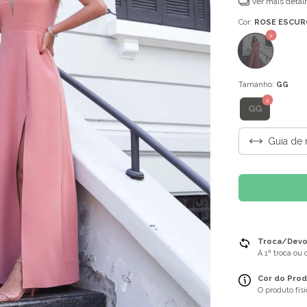
Ver mais detal
Cor:
ROSE ESCUR
Tamanho:
GG
GG
Guia de 
Troca/Devol
A 1ª troca ou
Cor do Prod
O produto fís