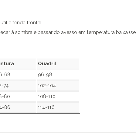
til e fenda frontal
secar à sombra e passar do avesso em temperatura baixa (se 
intura
Quadril
6-68
96-98
2-74
102-104
8-80
108-110
4-86
114-116