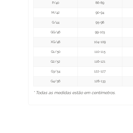
P/40
86-89
M/42
90-94
G/44
95-98
GG/46
99-103
XG/48
104-109
G1/50
110-115
G2/52
116-121
G3/54
122-127
G4/56
128-133
* Todas as medidas estão em centímetros.