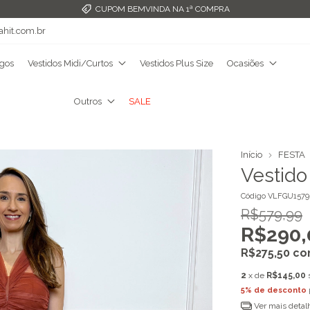
CUPOM BEMVINDA NA 1ª COMPRA
ahit.com.br
ngos
Vestidos Midi/Curtos
Vestidos Plus Size
Ocasiões
Outros
SALE
Início
FESTA
Vestido
Código
VLFGU1579
R$579,99
R$290,
R$275,50
co
2
x de
R$145,00
5% de desconto
Ver mais detal