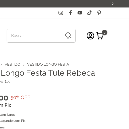
0
VESTIDO
VESTIDO LONGO FESTA
 Longo Festa Tule Rebeca
-03S15
00
50
% OFF
m
Pix
sem juros
pagando com Pix
hes