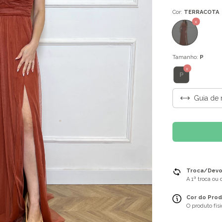
Cor:
TERRACOTA
Tamanho:
P
P
Guia de 
Troca/Devol
A 1ª troca ou
Cor do Prod
O produto fís