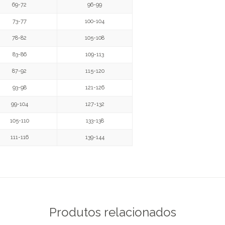
69-72
96-99
73-77
100-104
78-82
105-108
83-86
109-113
87-92
115-120
93-98
121-126
99-104
127-132
105-110
133-138
111-116
139-144
Produtos relacionados