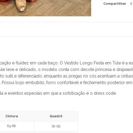
Compartilhar
cação e fluidez em cada traço. O Vestido Longo Festa em Tule é a e
e leve e delicado, o modelo conta com decote princesa e drapeado 
 sutil e diferenciado, enquanto as pregas no cós acentuam a cintura 
 Possui bojo embutido, forro confortável e fechamento posterior em z
ala e eventos especiais em que a sofisticação é o dress code.
Cintura
Quadril
64-68
91-95