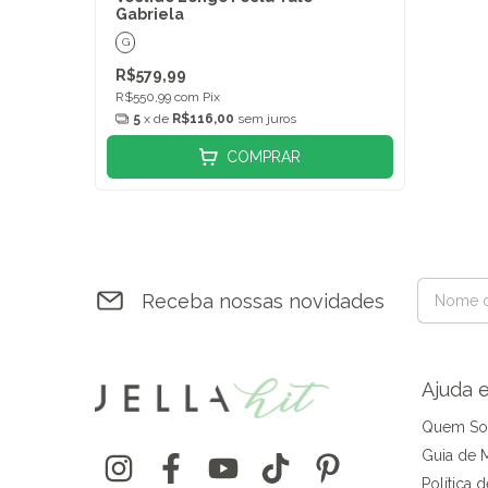
Gabriela
G
R$579,99
R$550,99
com
Pix
5
x de
R$116,00
sem juros
COMPRAR
Receba nossas novidades
Ajuda 
Quem S
Guia de 
Política 