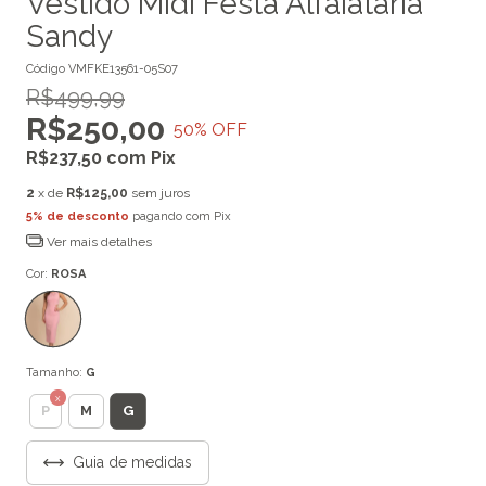
Vestido Midi Festa Alfaiataria
Sandy
Código
VMFKE13561-05S07
R$499,99
R$250,00
50
% OFF
R$237,50
com
Pix
2
x de
R$125,00
sem juros
5% de desconto
pagando com Pix
Ver mais detalhes
Cor:
ROSA
Tamanho:
G
G
P
M
Guia de medidas