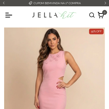
CUPOM BEMVINDA NA 1ª COMPRA
0
50
%
OFF