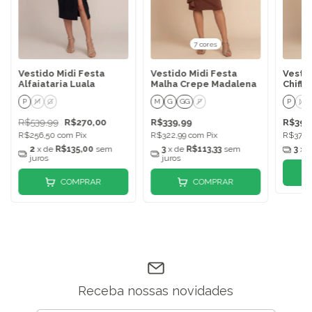
7 cores
Vestido Midi Festa
Vestido Midi Festa
Vestid
Alfaiataria Luala
Malha Crepe Madalena
Chiffo
P
M
G
M
G
GG
P
P
M
R$539,99
R$270,00
R$339,99
R$399
R$256,50
com
Pix
R$322,99
com
Pix
R$379,
2
x de
R$135,00
sem
3
x de
R$113,33
sem
3
x 
juros
juros
COMPRAR
COMPRAR
Receba nossas novidades