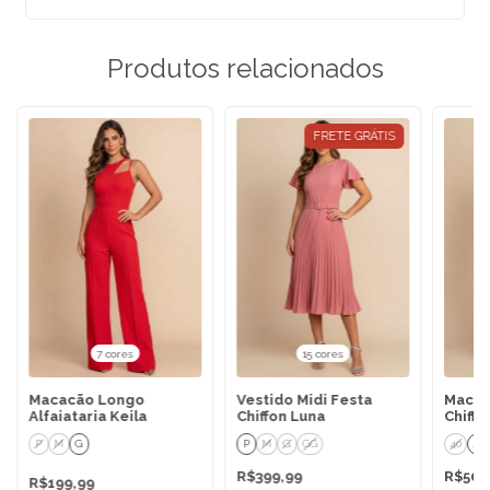
Produtos relacionados
FRETE GRÁTIS
7 cores
15 cores
Macacão Longo
Vestido Midi Festa
Macac
Alfaiataria Keila
Chiffon Luna
Chiffo
P
M
G
P
M
G
GG
40
42
R$399,99
R$509
R$199,99