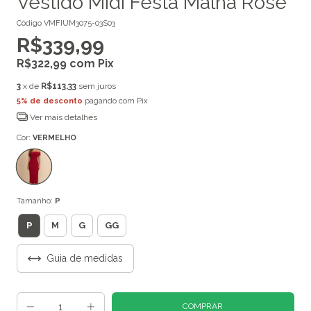
Vestido Midi Festa Malha Rose
Código
VMFIUM3075-03S03
R$339,99
R$322,99
com
Pix
3
x de
R$113,33
sem juros
5% de desconto
pagando com Pix
Ver mais detalhes
Cor:
VERMELHO
Tamanho:
P
P
M
G
GG
Guia de medidas