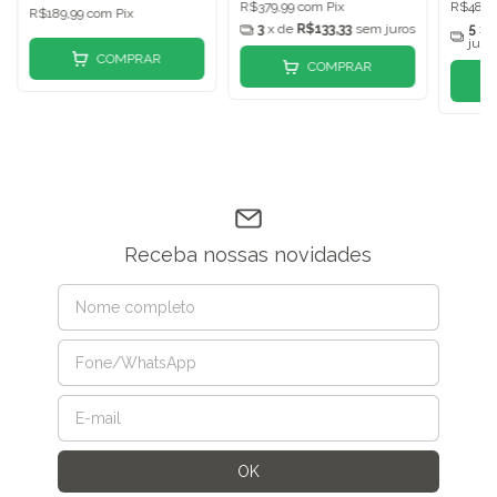
R$379,99
com
Pix
R$484,
R$189,99
com
Pix
3
x de
R$133,33
sem juros
5
x 
juro
COMPRAR
COMPRAR
Receba nossas novidades