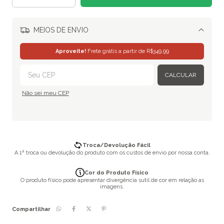
MEIOS DE ENVIO
Alterar CEP
Aproveite!
Frete grátis a partir de
R$349,99
CALCULAR
Não sei meu CEP
Troca/Devolução Fácil
A 1ª troca ou devolução do produto com os custos de envio por nossa conta.
Cor do Produto Físico
O produto físico pode apresentar divergência sutil de cor em relação as
imagens.
Compartilhar