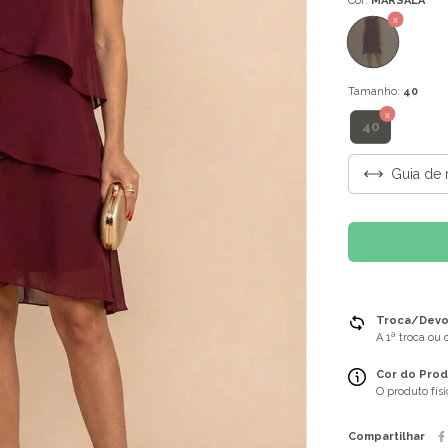
Cor:
MARSALA
Tamanho:
40
40
Guia de 
Troca/Devol
A 1ª troca ou
Cor do Prod
O produto fís
Compartilhar