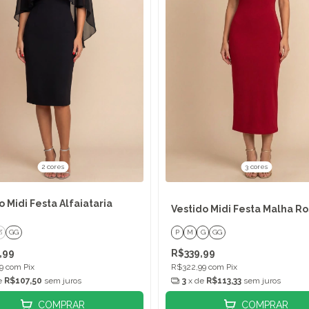
2 cores
3 cores
o Midi Festa Alfaiataria
Vestido Midi Festa Malha R
G
GG
P
M
G
GG
,99
R$339,99
49
com
Pix
R$322,99
com
Pix
e
R$107,50
sem juros
3
x de
R$113,33
sem juros
COMPRAR
COMPRAR