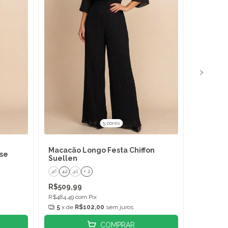
5 cores
Macacão Longo Festa Chiffon
Vestido 
ose
Suellen
Magnol
40
42
44
+ 2
42
44
4
R$509,99
R$359,9
R$484,49
com
Pix
R$341,99
5
x de
R$102,00
sem juros
3
x de
COMPRAR