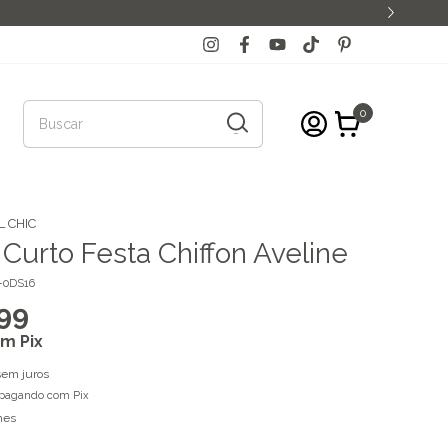
0
 CHIC
 Curto Festa Chiffon Aveline
-0DS16
99
om
Pix
sem juros
pagando com Pix
hes