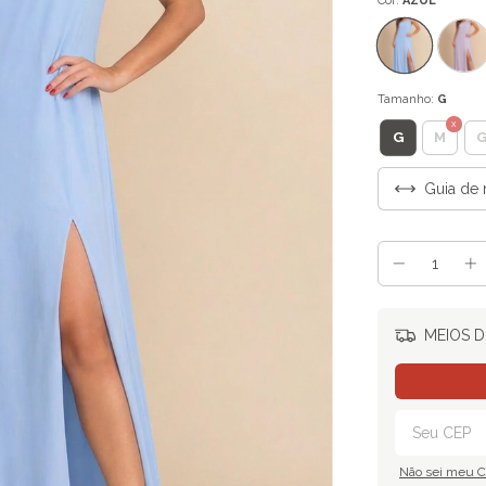
Cor:
AZUL
Tamanho:
G
G
M
Guia de 
MEIOS D
Não sei meu 