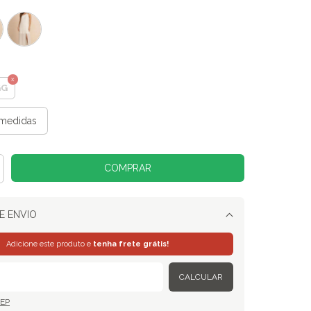
GG
medidas
E ENVIO
Alterar CEP
Adicione este produto e
tenha frete grátis!
CALCULAR
CEP