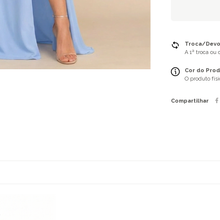
Troca/Devol
A 1ª troca ou
Cor do Prod
O produto fís
Compartilhar