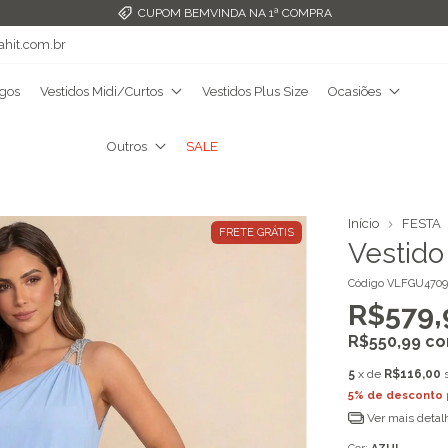
FRETE GRÁTIS ACIMA DE R$349,99
ahit.com.br
ngos
Vestidos Midi/Curtos
Vestidos Plus Size
Ocasiões
Outros
SALE
Início
FESTA
FRETE GRÁTIS
Vestido
Código
VLFGU4709
R$579,
R$550,99
c
5
x de
R$116,00
5% de desconto
Ver mais detal