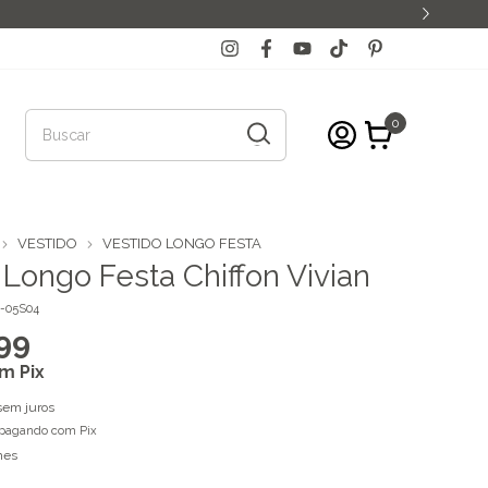
0
VESTIDO
VESTIDO LONGO FESTA
 Longo Festa Chiffon Vivian
-05S04
99
om
Pix
sem juros
pagando com Pix
hes