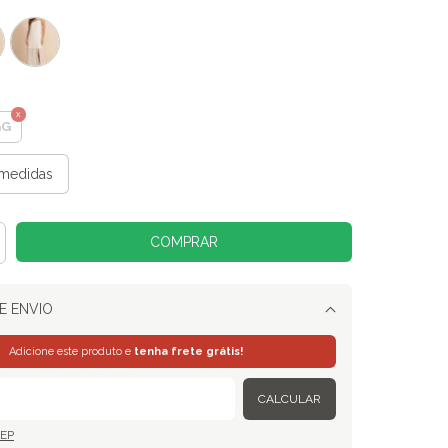
GG
medidas
E ENVIO
Alterar CEP
Adicione este produto e
tenha frete grátis!
CALCULAR
CEP