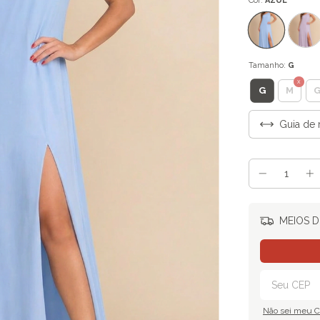
Cor:
AZUL
Tamanho:
G
G
M
Guia de 
MEIOS D
Não sei meu 