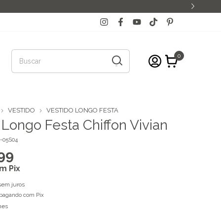
0
VESTIDO
VESTIDO LONGO FESTA
 Longo Festa Chiffon Vivian
-05S04
99
om
Pix
sem juros
pagando com Pix
hes