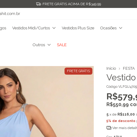
FRETE GRÁTIS ACIMA DE R$349,99
ahit.com.br
ngos
Vestidos Midi/Curtos
Vestidos Plus Size
Ocasiões
Outros
SALE
Início
FESTA
FRETE GRÁTIS
Vestido
Código
VLFGU4709
R$579,
R$550,99
c
5
x de
R$116,00
5% de desconto
Ver mais detal