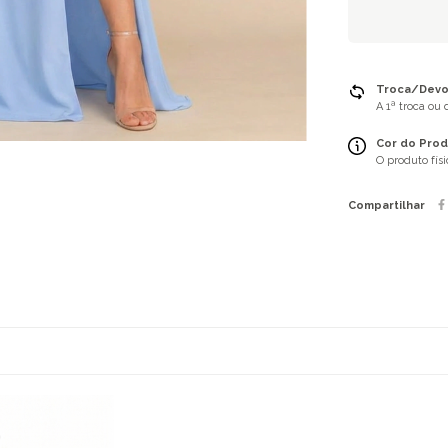
Troca/Devol
A 1ª troca ou
Cor do Prod
O produto fís
Compartilhar