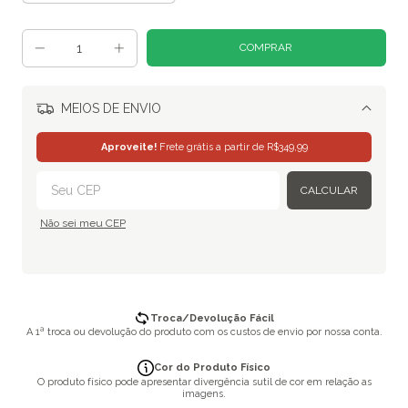
MEIOS DE ENVIO
Alterar CEP
Aproveite!
Frete grátis a partir de
R$349,99
CALCULAR
Não sei meu CEP
Troca/Devolução Fácil
A 1ª troca ou devolução do produto com os custos de envio por nossa conta.
Cor do Produto Físico
O produto físico pode apresentar divergência sutil de cor em relação as
imagens.