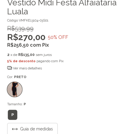
Vestido Midi Festa Alfaiataria
Luala
Código
VMFKE13104-03S01
R$539,99
R$270,00
50
% OFF
R$256,50
com
Pix
2
x de
R$135,00
sem juros
5% de desconto
pagando com Pix
Ver mais detalhes
Cor:
PRETO
Tamanho:
P
P
Guia de medidas