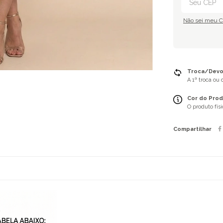
Não sei meu 
Troca/Devol
A 1ª troca ou
Cor do Prod
O produto fís
Compartilhar