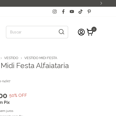
0
VESTIDO
VESTIDO MIDI FESTA
Midi Festa Alfaiataria
1-04S07
00
50
% OFF
m
Pix
sem juros