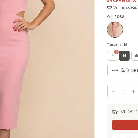
5% de desconto
Ver mais detal
Cor:
ROSA
Tamanho:
M
M
P
G
Guia de 
MEIOS D