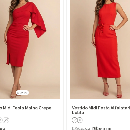
5 cores
o Midi Festa Malha Crepe
Vestido Midi Festa Alfaiatar
Lolita
G
GG
P
G
,99
R$639,99
R$320,00