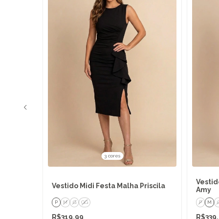
3 cores
hiffon
Vestid
Vestido Midi Festa Malha Priscila
Amy
P
M
G
GG
P
M
R$319,99
R$339