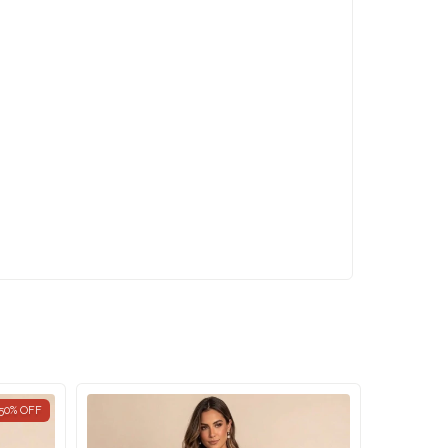
50
%
OFF