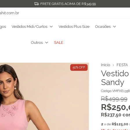
FRETE GRÁTIS ACIMA DE R$349,99
ahit.com.br
ngos
Vestidos Midi/Curtos
Vestidos Plus Size
Ocasiões
Outros
SALE
Início
FESTA
50
%
OFF
Vestido 
Sandy
Código
VMFKE1356
R$499,99
R$250,
R$237,50
co
2
x de
R$125,00