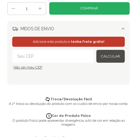
MEIOS DE ENVIO
Alterar CEP
Adicione este produto e
tenha frete grátis!
CALCULAR
Não sei meu CEP
Troca/Devolução Fácil
A 1ª troca ou devolução do produto com os custos de envio por nossa conta.
Cor do Produto Físico
O produto físico pode apresentar divergência sutil de cor em relação as
imagens.