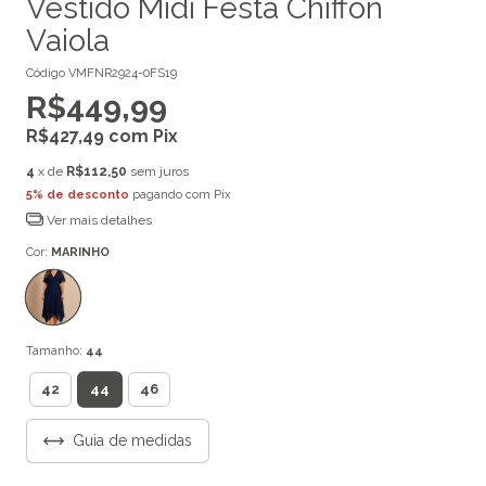
Vestido Midi Festa Chiffon
Vaiola
Código
VMFNR2924-0FS19
R$449,99
R$427,49
com
Pix
4
x de
R$112,50
sem juros
5% de desconto
pagando com Pix
Ver mais detalhes
Cor:
MARINHO
Tamanho:
44
44
42
46
Guia de medidas