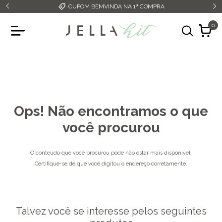
 NA 1ª COMPRA
FRETE GRÁTIS ACIMA DE R$349,9
0
Ops! Não encontramos o que
você procurou
O conteúdo que você procurou pode não estar mais disponível.
Certifique-se de que você digitou o endereço corretamente.
Talvez você se interesse pelos seguintes