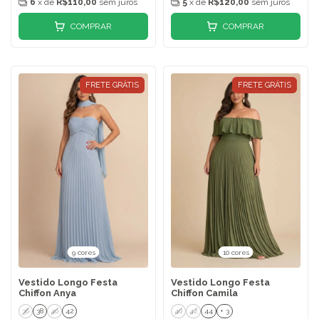
6
x de
R$110,00
sem juros
5
x de
R$120,00
sem juros
COMPRAR
COMPRAR
FRETE GRÁTIS
FRETE GRÁTIS
9 cores
10 cores
Vestido Longo Festa
Vestido Longo Festa
Chiffon Anya
Chiffon Camila
36
38
40
42
40
42
44
+ 3