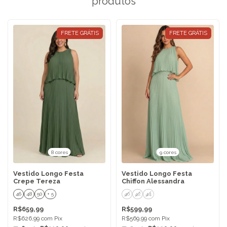
produtos
FRETE GRÁTIS
FRETE GRÁTIS
8 cores
9 cores
Vestido Longo Festa
Vestido Longo Festa
Crepe Tereza
Chiffon Alessandra
46
48
50
+ 5
40
42
44
R$659,99
R$599,99
R$626,99
com
Pix
R$569,99
com
Pix