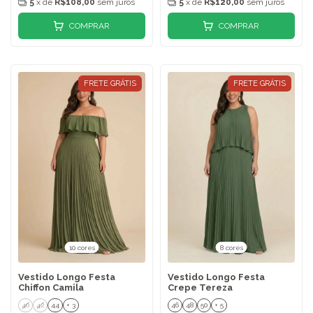
5
x de
R$108,00
sem juros
5
x de
R$120,00
sem juros
COMPRAR
COMPRAR
FRETE GRÁTIS
FRETE GRÁTIS
10 cores
8 cores
Vestido Longo Festa
Vestido Longo Festa
Chiffon Camila
Crepe Tereza
40
42
44
+ 3
46
48
50
+ 5