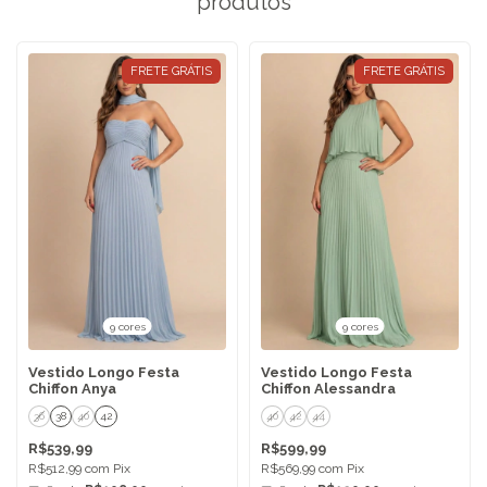
produtos
FRETE GRÁTIS
FRETE GRÁTIS
9 cores
9 cores
Vestido Longo Festa
Vestido Longo Festa
Chiffon Anya
Chiffon Alessandra
36
38
40
42
40
42
44
R$539,99
R$599,99
R$512,99
com
Pix
R$569,99
com
Pix