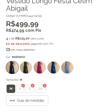
Vestido Longo Festa Cetim
Abigail
Código
VLFAMO1444-04S19
R$499,99
R$474,99
com
Pix
4
x de
R$125,00
sem juros
5% de desconto
pagando com Pix
Ver mais detalhes
Cor:
MARINHO
Tamanho:
M
M
P
G
GG
Guia de medidas