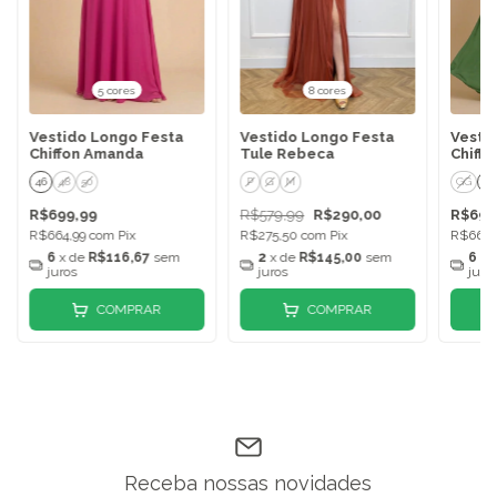
5 cores
8 cores
Vestido Longo Festa
Vestido Longo Festa
Vesti
Chiffon Amanda
Tule Rebeca
Chiffo
46
48
50
P
G
M
GG
X
R$699,99
R$579,99
R$290,00
R$699
R$664,99
com
Pix
R$275,50
com
Pix
R$664,
6
x de
R$116,67
sem
2
x de
R$145,00
sem
6
x 
juros
juros
juro
COMPRAR
COMPRAR
Receba nossas novidades