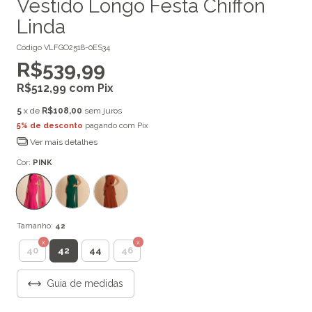
Vestido Longo Festa Chiffon
Linda
Código
VLFGO2518-0ES34
R$539,99
R$512,99
com
Pix
5
x de
R$108,00
sem juros
5% de desconto
pagando com Pix
Ver mais detalhes
Cor:
PINK
Tamanho:
42
42
40
44
46
Guia de medidas