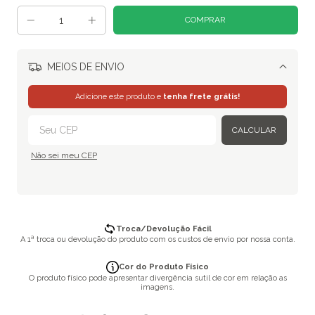
MEIOS DE ENVIO
Alterar CEP
Adicione este produto e
tenha frete grátis!
CALCULAR
Não sei meu CEP
Troca/Devolução Fácil
A 1ª troca ou devolução do produto com os custos de envio por nossa conta.
Cor do Produto Físico
O produto físico pode apresentar divergência sutil de cor em relação as
imagens.