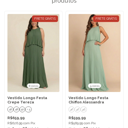
produtos
FRETE GRÁTIS
FRETE GRÁTIS
8 cores
9 cores
Vestido Longo Festa
Vestido Longo Festa
Crepe Tereza
Chiffon Alessandra
46
48
50
+ 5
40
42
44
R$659,99
R$599,99
R$626,99
com
Pix
R$569,99
com
Pix