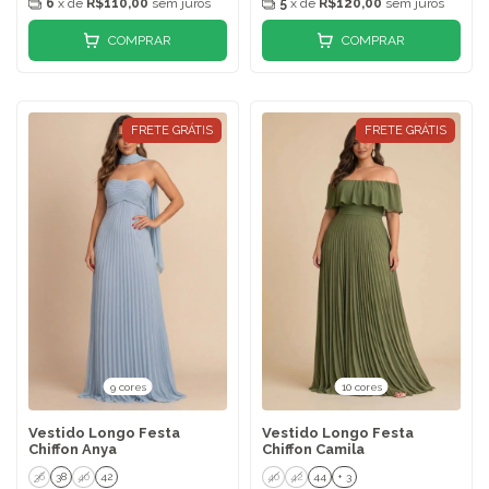
6
x de
R$110,00
sem juros
5
x de
R$120,00
sem juros
COMPRAR
COMPRAR
FRETE GRÁTIS
FRETE GRÁTIS
9 cores
10 cores
Vestido Longo Festa
Vestido Longo Festa
Chiffon Anya
Chiffon Camila
36
38
40
42
40
42
44
+ 3