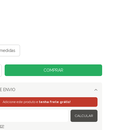
medidas
E ENVIO
Alterar CEP
Adicione este produto e
tenha frete grátis!
CALCULAR
CEP