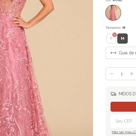
Cor:
ROSE
Tamanho:
M
M
P
Guia de 
MEIOS D
Não sei meu 