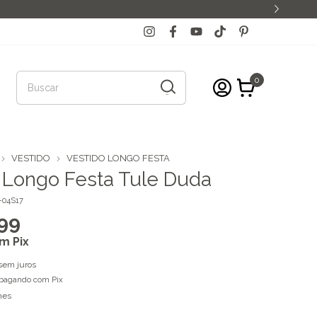
0
VESTIDO
VESTIDO LONGO FESTA
 Longo Festa Tule Duda
-04S17
99
om
Pix
sem juros
pagando com Pix
hes