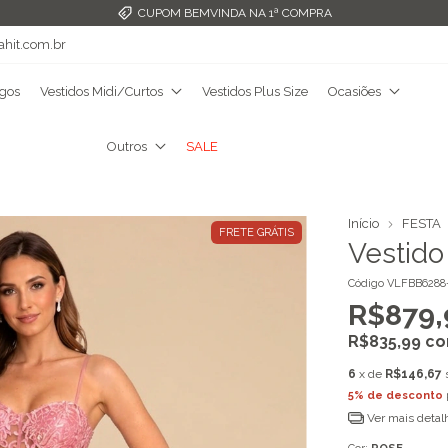
FRETE GRÁTIS ACIMA DE R$349,99
ahit.com.br
ngos
Vestidos Midi/Curtos
Vestidos Plus Size
Ocasiões
Outros
SALE
Início
FESTA
FRETE GRÁTIS
Vestido
Código
VLFBB6288
R$879,
R$835,99
c
6
x de
R$146,67
5% de desconto
Ver mais detal