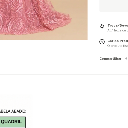
Troca/Devol
A 1ª troca ou
Cor do Prod
O produto fís
Compartilhar