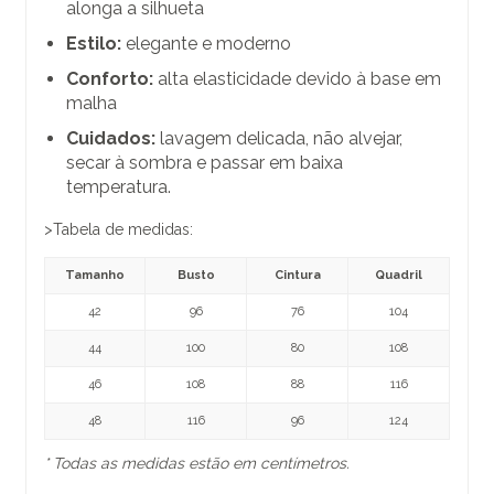
alonga a silhueta
Estilo:
elegante e moderno
Conforto:
alta elasticidade devido à base em
malha
Cuidados:
lavagem delicada, não alvejar,
secar à sombra e passar em baixa
temperatura.
>Tabela de medidas:
Tamanho
Busto
Cintura
Quadril
42
96
76
104
44
100
80
108
46
108
88
116
48
116
96
124
* Todas as medidas estão em centímetros.