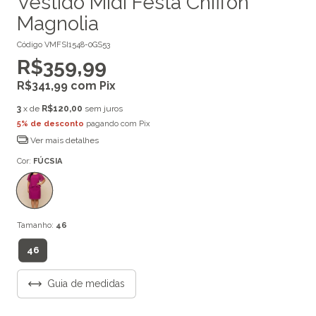
Vestido Midi Festa Chiffon
Magnolia
Código
VMFSI1548-0GS53
R$359,99
R$341,99
com
Pix
3
x de
R$120,00
sem juros
5% de desconto
pagando com Pix
Ver mais detalhes
Cor:
FÚCSIA
Tamanho:
46
46
Guia de medidas