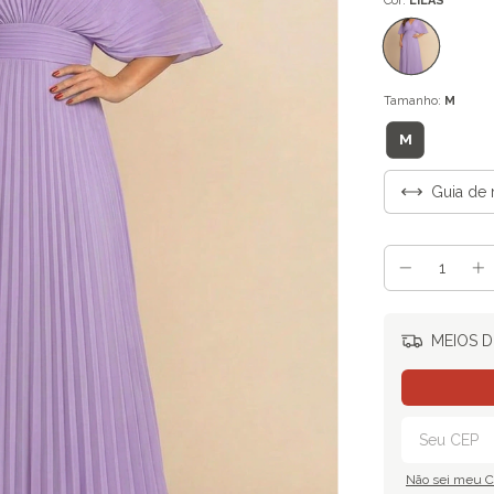
Cor:
LILÁS
Tamanho:
M
M
Guia de 
MEIOS D
Não sei meu 