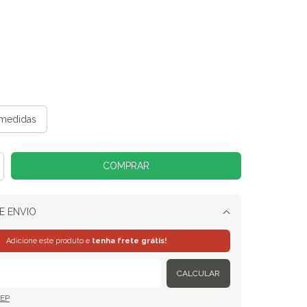
medidas
E ENVIO
Alterar CEP
Adicione este produto e
tenha frete grátis!
CALCULAR
CEP