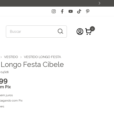
0
VESTIDO
VESTIDO LONGO FESTA
 Longo Festa Cibele
-04S08
99
om
Pix
sem juros
pagando com Pix
hes