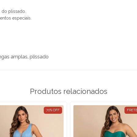
 do plissado.
entos especiais.
ngas amplas, plissado
Produtos relacionados
70
%
OFF
FRETE