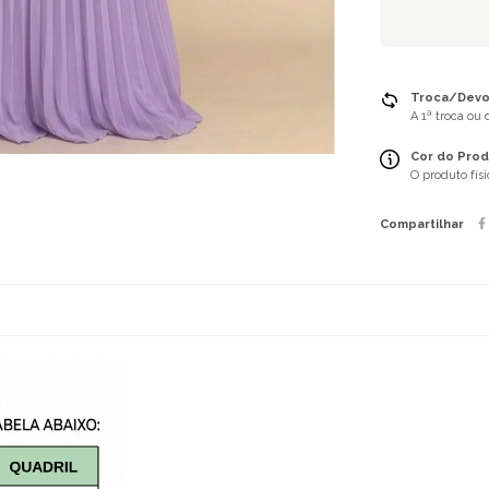
Troca/Devol
A 1ª troca ou
Cor do Prod
O produto fís
Compartilhar