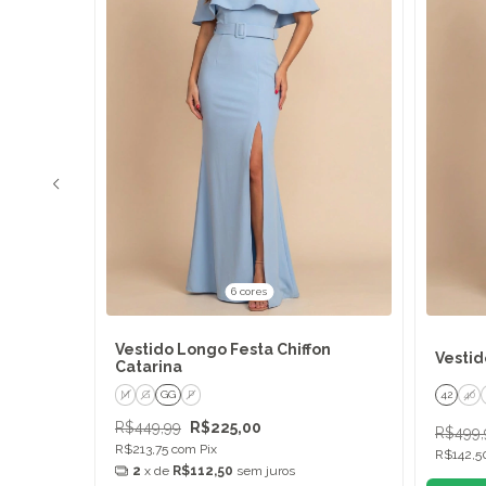
6 cores
Vestido Longo Festa Chiffon
 Rebeca
Vestid
Catarina
M
G
GG
P
42
40
R$449,99
R$225,00
R$499,
R$213,75
com
Pix
R$142,
2
x de
R$112,50
sem juros