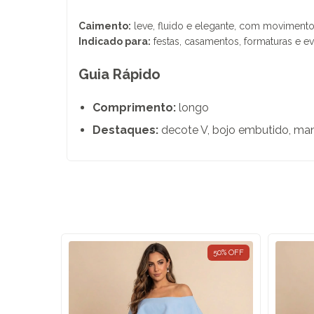
Caimento:
leve, fluido e elegante, com movimento
Indicado para:
festas, casamentos, formaturas e ev
Guia Rápido
Comprimento:
longo
Destaques:
decote V, bojo embutido, ma
50
%
OFF
50
%
OFF