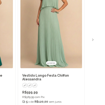
9 cores
ne
Vestido Longo Festa Chiffon
Vestido 
Alessandra
40
42
44
P
M
G
R$599,99
R$579,9
R$569,99
com
Pix
R$550,99
5
x de
R$120,00
sem juros
5
x de