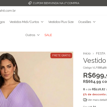
FRETE GRÁTIS ACIMA DE R$349,99
ahit.com.br
ngos
Vestidos Midi/Curtos
Vestidos Plus Size
Ocasiões
Outros
SALE
Início
FESTA
FRETE GRÁTIS
Vestido
Código
VLFBB6488
R$699,
R$664,99
c
6
x de
R$116,67
5% de desconto
Ver mais detal