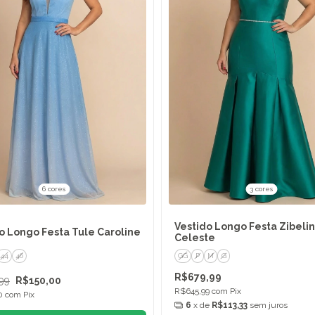
6 cores
3 cores
Vestido Longo Festa Zibeli
o Longo Festa Tule Caroline
Celeste
44
46
GG
P
M
G
R$679,99
99
R$150,00
R$645,99
com
Pix
50
com
Pix
6
x de
R$113,33
sem juros