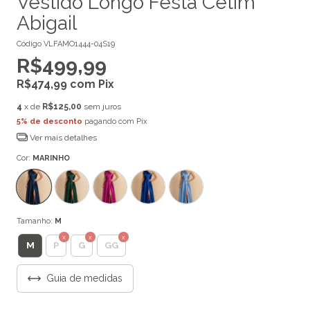
Vestido Longo Festa Cetim
Abigail
Código
VLFAMO1444-04S19
R$499,99
R$474,99
com
Pix
4
x de
R$125,00
sem juros
5% de desconto
pagando com Pix
Ver mais detalhes
Cor:
MARINHO
Tamanho:
M
M
P
G
GG
Guia de medidas