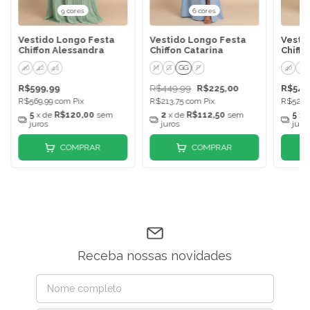
9 cores
6 cores
Vestido Longo Festa
Vestido Longo Festa
Vesti
Chiffon Alessandra
Chiffon Catarina
Chiffo
40
42
44
M
G
GG
P
40
42
R$599,99
R$449,99
R$225,00
R$549
R$569,99
com
Pix
R$213,75
com
Pix
R$522,
5
x de
R$120,00
sem
2
x de
R$112,50
sem
5
x 
juros
juros
juro
COMPRAR
COMPRAR
Receba nossas novidades