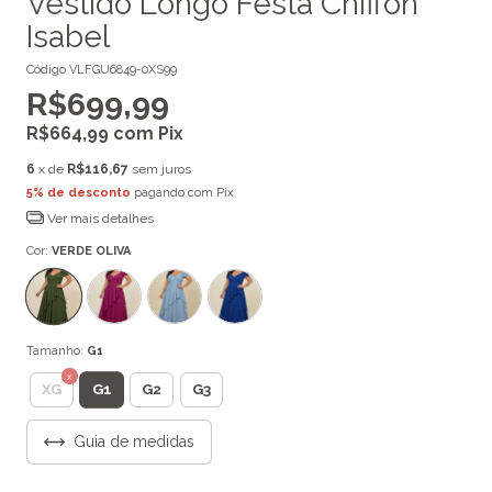
Vestido Longo Festa Chiffon
Isabel
Código
VLFGU6849-0XS99
R$699,99
R$664,99
com
Pix
6
x de
R$116,67
sem juros
5% de desconto
pagando com Pix
Ver mais detalhes
Cor:
VERDE OLIVA
Tamanho:
G1
G1
XG
G2
G3
Guia de medidas