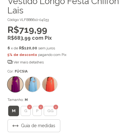
Vestido Longo Festa Chiffon
Lais
Código
VLFBB6610-04S53
R$719,99
R$683,99
com
Pix
6
x de
R$120,00
sem juros
5% de desconto
pagando com Pix
Ver mais detalhes
Cor:
FÚCSIA
Tamanho:
M
M
G
P
GG
Guia de medidas