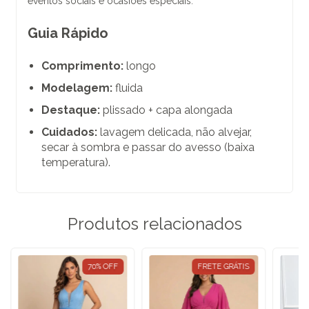
eventos sociais e ocasiões especiais.
Guia Rápido
Comprimento:
longo
Modelagem:
fluida
Destaque:
plissado + capa alongada
Cuidados:
lavagem delicada, não alvejar,
secar à sombra e passar do avesso (baixa
temperatura).
Produtos relacionados
70
%
OFF
FRETE GRÁTIS