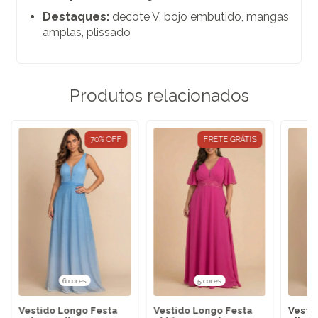
Destaques:
decote V, bojo embutido, mangas
amplas, plissado
Produtos relacionados
70
%
OFF
FRETE GRÁTIS
6 cores
5 cores
Vestido Longo Festa
Vestido Longo Festa
Vesti