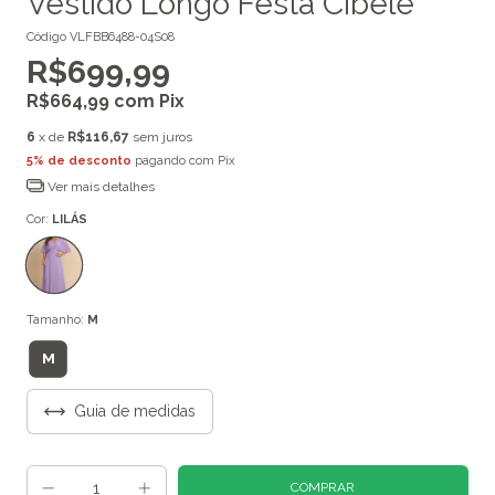
Vestido Longo Festa Cibele
Código
VLFBB6488-04S08
R$699,99
R$664,99
com
Pix
6
x de
R$116,67
sem juros
5% de desconto
pagando com Pix
Ver mais detalhes
Cor:
LILÁS
Tamanho:
M
M
Guia de medidas