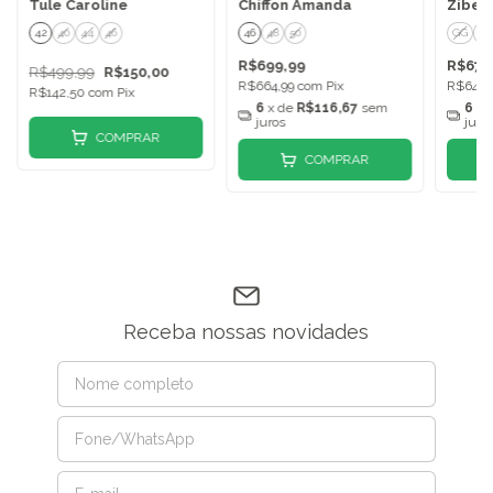
Tule Caroline
Chiffon Amanda
Zibel
42
40
44
46
46
48
50
GG
P
R$699,99
R$679
R$499,99
R$150,00
R$664,99
com
Pix
R$645,
R$142,50
com
Pix
6
x de
R$116,67
sem
6
x 
juros
juro
COMPRAR
COMPRAR
Receba nossas novidades