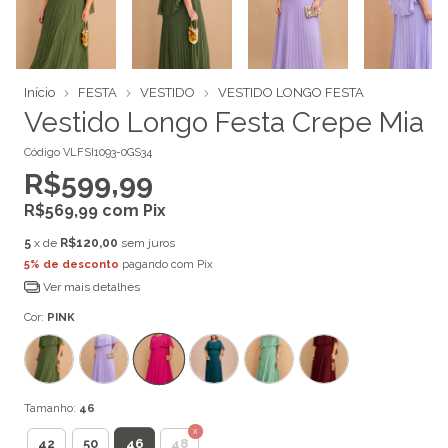
Início
FESTA
VESTIDO
VESTIDO LONGO FESTA
Vestido Longo Festa Crepe Mia
Código
VLFSI1093-0GS34
R$599,99
R$569,99
com
Pix
5
x de
R$120,00
sem juros
5% de desconto
pagando com Pix
Ver mais detalhes
Cor:
PINK
Tamanho:
46
46
42
50
48