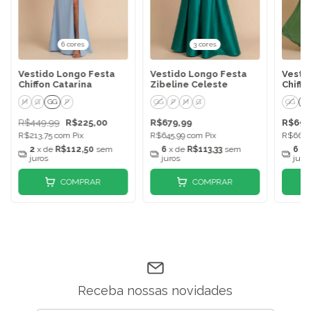
6 cores
3 cores
Vestido Longo Festa
Vestido Longo Festa
Vesti
Chiffon Catarina
Zibeline Celeste
Chiffo
M
G
GG
P
GG
P
M
G
GG
X
R$449,99
R$225,00
R$679,99
R$699
R$213,75
com
Pix
R$645,99
com
Pix
R$664,
2
x de
R$112,50
sem
6
x de
R$113,33
sem
6
x 
juros
juros
juro
COMPRAR
COMPRAR
Receba nossas novidades