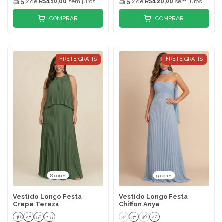
5
x de
R$110,00
sem juros
5
x de
R$120,00
sem juros
COMPRAR
COMPRAR
FRETE GRÁTIS
FRETE GRÁTIS
8 cores
9 cores
Vestido Longo Festa
Vestido Longo Festa
Crepe Tereza
Chiffon Anya
46
48
50
+ 5
36
38
40
42