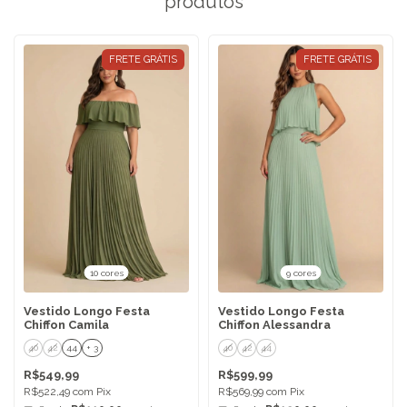
produtos
FRETE GRÁTIS
FRETE GRÁTIS
10 cores
9 cores
Vestido Longo Festa
Vestido Longo Festa
Chiffon Camila
Chiffon Alessandra
40
42
44
+ 3
40
42
44
R$549,99
R$599,99
R$522,49
com
Pix
R$569,99
com
Pix