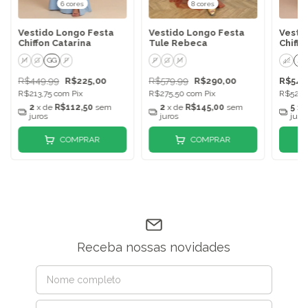
6 cores
8 cores
Vestido Longo Festa
Vestido Longo Festa
Vesti
Chiffon Catarina
Tule Rebeca
Chiffo
M
G
GG
P
P
G
M
42
44
R$449,99
R$225,00
R$579,99
R$290,00
R$549
R$213,75
com
Pix
R$275,50
com
Pix
R$522,
2
x de
R$112,50
sem
2
x de
R$145,00
sem
5
x 
juros
juros
juro
COMPRAR
COMPRAR
Receba nossas novidades