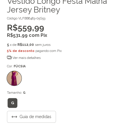
Vestido Longo Festa Malha
Jersey Britney
Código
VLFBB6483-05S53
R$559,99
R$531,99
com
Pix
5
x de
R$112,00
sem juros
5% de desconto
pagando com Pix
Ver mais detalhes
Cor:
FÚCSIA
Tamanho:
G
G
Guia de medidas