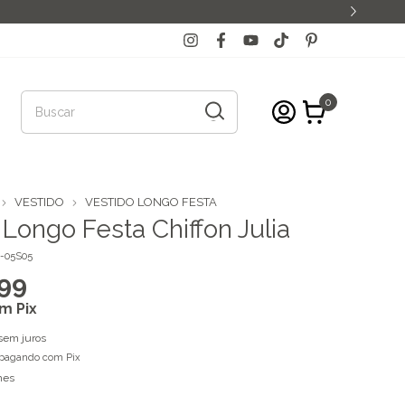
0
VESTIDO
VESTIDO LONGO FESTA
 Longo Festa Chiffon Julia
-05S05
99
om
Pix
sem juros
pagando com Pix
hes