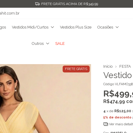
CUPOM BEMVINDA NA 1ª COMPRA
ahit.com.br
ngos
Vestidos Midi/Curtos
Vestidos Plus Size
Ocasiões
Outros
SALE
Início
FESTA
FRETE GRÁTIS
Vestido
Código
VLFAMO338
R$499,
R$474,99
c
4
x de
R$125,00
5% de desconto
Ver mais detal