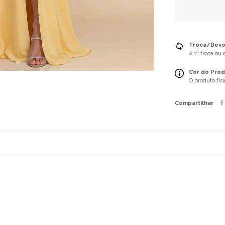
Troca/Devol
A 1ª troca ou
Cor do Prod
O produto fís
Compartilhar