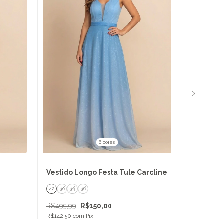
6 cores
Vestido
Vestido Longo Festa Tule Caroline
Alessan
42
40
44
46
40
42
4
R$599,9
R$499,99
R$150,00
R$569,99
R$142,50
com
Pix