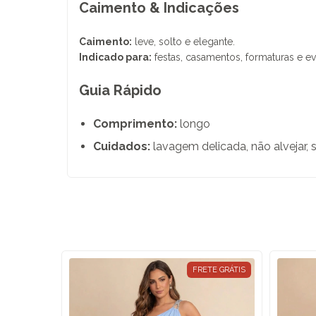
Caimento & Indicações
Caimento:
leve, solto e elegante.
Indicado para:
festas, casamentos, formaturas e ev
Guia Rápido
Comprimento:
longo
Cuidados:
lavagem delicada, não alvejar, 
70
%
OFF
FRETE GRÁTIS