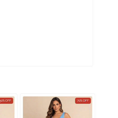
50
%
OFF
70
%
OFF