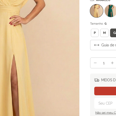
Cor:
AMARELO
Tamanho:
G
G
P
M
Guia de 
MEIOS D
Não sei meu 