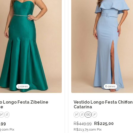
3 cores
6 cores
o Longo Festa Zibeline
Vestido Longo Festa Chiffon
te
Catarina
M
G
M
G
GG
P
,99
R$449,99
R$225,00
9
com
Pix
R$213,75
com
Pix