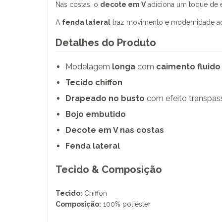
Nas costas, o
decote em V
adiciona um toque de e
A
fenda lateral
traz movimento e modernidade ao 
Detalhes do Produto
Modelagem
longa
com
caimento fluido
Tecido chiffon
Drapeado no busto
com efeito transpa
Bojo embutido
Decote em V nas costas
Fenda lateral
Tecido & Composição
Tecido:
Chiffon
Composição:
100% poliéster