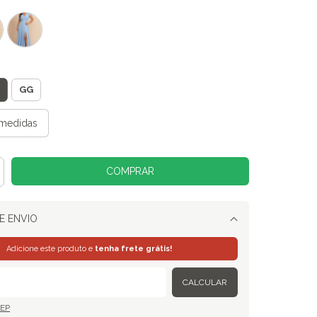
GG
medidas
E ENVIO
Alterar CEP
Adicione este produto e
tenha frete grátis!
CALCULAR
CEP