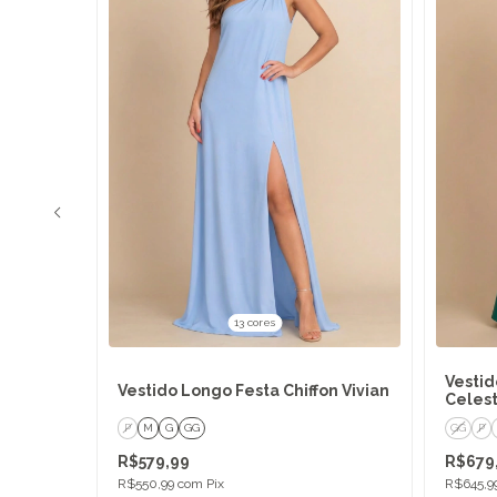
13 cores
fibra
Vestid
Vestido Longo Festa Chiffon Vivian
Celes
P
M
G
GG
GG
P
R$579,99
R$679
R$550,99
com
Pix
R$645,9