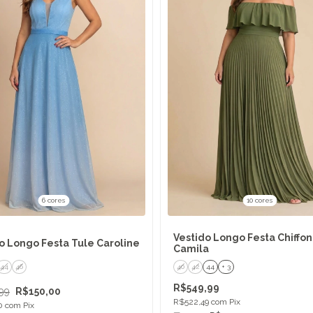
6 cores
10 cores
Vestido Longo Festa Chiffon
o Longo Festa Tule Caroline
Camila
44
46
40
42
44
+ 3
R$549,99
99
R$150,00
R$522,49
com
Pix
50
com
Pix