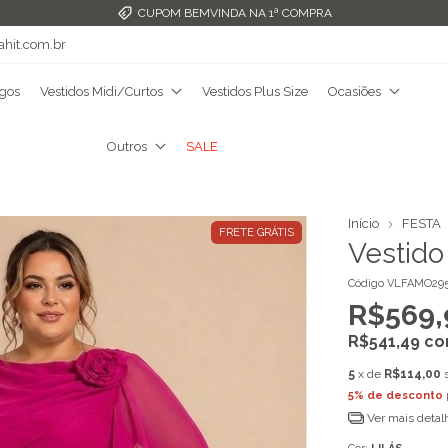
FRETE GRÁTIS ACIMA DE R$349,99
ahit.com.br
ngos
Vestidos Midi/Curtos
Vestidos Plus Size
Ocasiões
Outros
SALE
Início
FESTA
FRETE GRÁTIS
Vestido
Código
VLFAMO295
R$569,
R$541,49
c
5
x de
R$114,00
5% de desconto
Ver mais detal