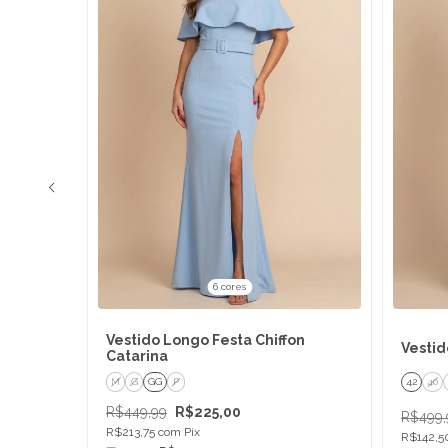
6 cores
fibra
Vestido Longo Festa Chiffon
Vestid
Catarina
M
G
GG
P
42
40
R$449,99
R$225,00
R$499,
R$213,75
com
Pix
R$142,