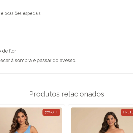
 e ocasiões especiais.
de flor
secar à sombra e passar do avesso.
Produtos relacionados
70
%
OFF
FRETE