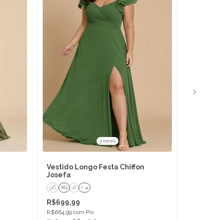
3 cores
Vestido Longo Festa Chiffon
Vestido 
Josefa
GG
XG
G
+ 4
P
M
G
R$699,99
R$579,9
R$664,99
com
Pix
R$550,99