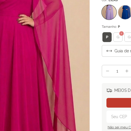
Cor:
LILÁS
Tamanho:
P
P
G
G
Guia de 
MEIOS D
Não sei meu 