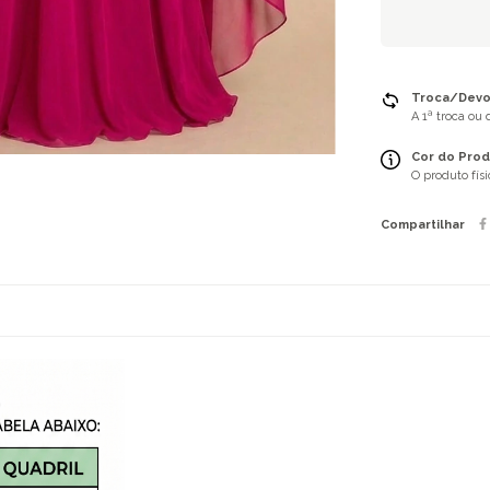
Troca/Devol
A 1ª troca ou
Cor do Prod
O produto fís
Compartilhar