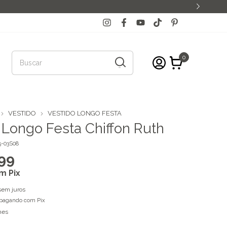
0
VESTIDO
VESTIDO LONGO FESTA
 Longo Festa Chiffon Ruth
-03S08
99
om
Pix
sem juros
pagando com Pix
hes