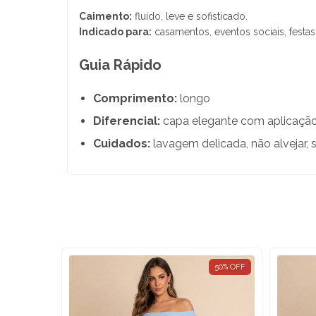
Caimento:
fluido, leve e sofisticado.
Indicado para:
casamentos, eventos sociais, festas
Guia Rápido
Comprimento:
longo
Diferencial:
capa elegante com aplicação 
Cuidados:
lavagem delicada, não alvejar, 
70
%
OFF
50
%
OFF