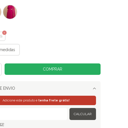
G
medidas
E ENVIO
Alterar CEP
Adicione este produto e
tenha frete grátis!
CALCULAR
CEP