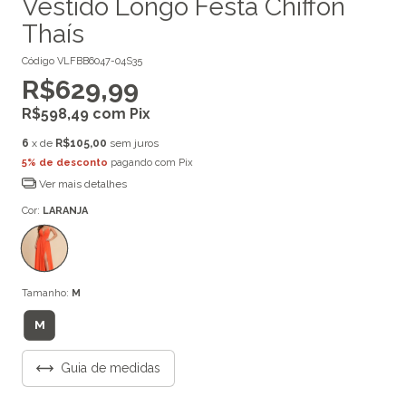
Vestido Longo Festa Chiffon
Thaís
Código
VLFBB6047-04S35
R$629,99
R$598,49
com
Pix
6
x de
R$105,00
sem juros
5% de desconto
pagando com Pix
Ver mais detalhes
Cor:
LARANJA
Tamanho:
M
M
Guia de medidas