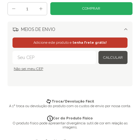
MEIOS DE ENVIO
Alterar CEP
Adicione este produto e
tenha frete grátis!
CALCULAR
Não sei meu CEP
Troca/Devolução Fácil
A 1ª troca ou devolução do produto com os custos de envio por nossa conta.
Cor do Produto Físico
O produto físico pode apresentar divergência sutil de cor em relação as
imagens.