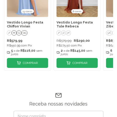
13 cores
8 cores
Vestido Longo Festa
Vestido Longo Festa
Vesti
Chiffon Vivian
Tule Rebeca
Zibel
P
M
G
GG
P
G
M
GG
P
R$579,99
R$579,99
R$290,00
R$679
R$550,99
com
Pix
R$275,50
com
Pix
R$645,
5
x de
R$116,00
sem
2
x de
R$145,00
sem
6
x 
juros
juros
juro
COMPRAR
COMPRAR
Receba nossas novidades