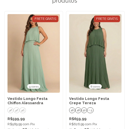
produtos
FRETE GRÁTIS
FRETE GRÁTIS
9 cores
8 cores
Vestido Longo Festa
Vestido Longo Festa
Chiffon Alessandra
Crepe Tereza
40
42
44
46
48
50
+ 5
R$599,99
R$659,99
R$569,99
com
Pix
R$626,99
com
Pix