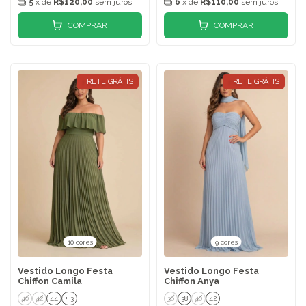
5
x de
R$120,00
sem juros
6
x de
R$110,00
sem juros
COMPRAR
COMPRAR
FRETE GRÁTIS
FRETE GRÁTIS
10 cores
9 cores
Vestido Longo Festa
Vestido Longo Festa
Chiffon Camila
Chiffon Anya
40
42
44
+ 3
36
38
40
42