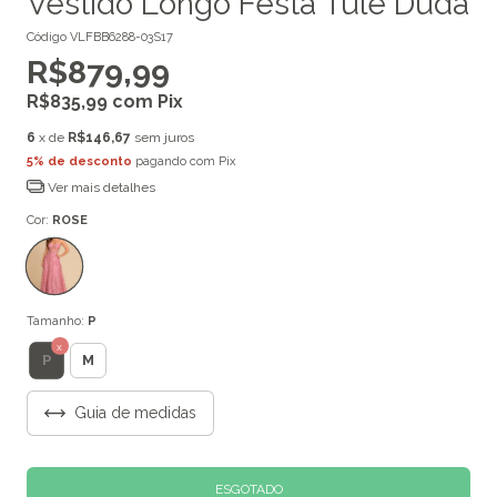
Vestido Longo Festa Tule Duda
Código
VLFBB6288-03S17
R$879,99
R$835,99
com
Pix
6
x de
R$146,67
sem juros
5% de desconto
pagando com Pix
Ver mais detalhes
Cor:
ROSE
Tamanho:
P
P
M
Guia de medidas