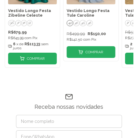
Vestido Longo Festa
Vestido Longo Festa
Vesti
Zibeline Celeste
Tule Caroline
Tule 
GG
P
M
G
42
40
44
46
P
G
R$679,99
R$579
R$499,99
R$150,00
R$645,99
com
Pix
R$275,
R$142,50
com
Pix
6
x de
R$113,33
sem
2
x 
juros
juro
COMPRAR
COMPRAR
Receba nossas novidades