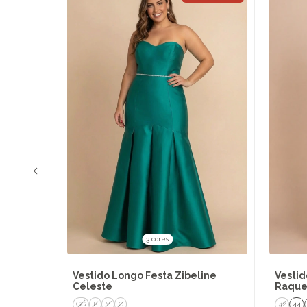
3 cores
fibra
Vestido Longo Festa Zibeline
Vestid
Celeste
Raque
GG
P
M
G
42
44