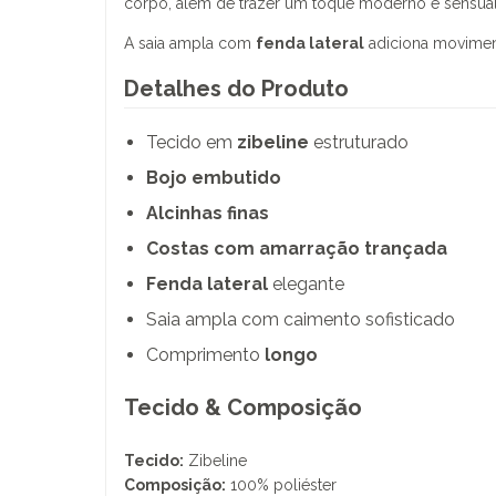
corpo, além de trazer um toque moderno e sensual
A saia ampla com
fenda lateral
adiciona moviment
Detalhes do Produto
Tecido em
zibeline
estruturado
Bojo embutido
Alcinhas finas
Costas com amarração trançada
Fenda lateral
elegante
Saia ampla com caimento sofisticado
Comprimento
longo
Tecido & Composição
Tecido:
Zibeline
Composição:
100% poliéster