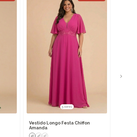
5 cores
Vestido Longo Festa Chiffon
Vestido
Amanda
Alessan
46
48
50
40
42
4