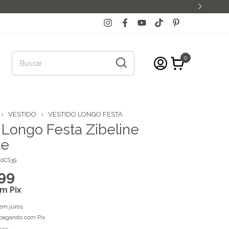
0
VESTIDO
VESTIDO LONGO FESTA
 Longo Festa Zibeline
te
-0CS39
99
om
Pix
em juros
pagando com Pix