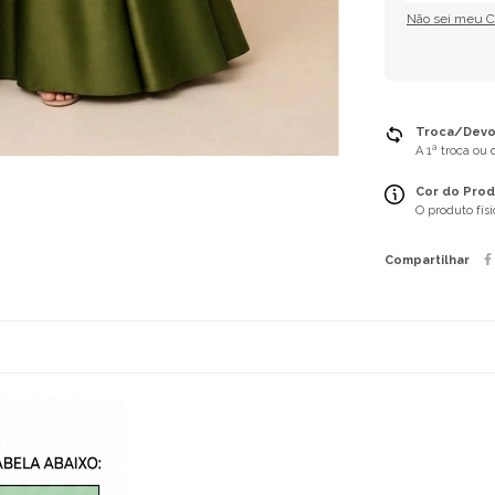
Não sei meu 
Troca/Devol
A 1ª troca ou
Cor do Prod
O produto fís
Compartilhar