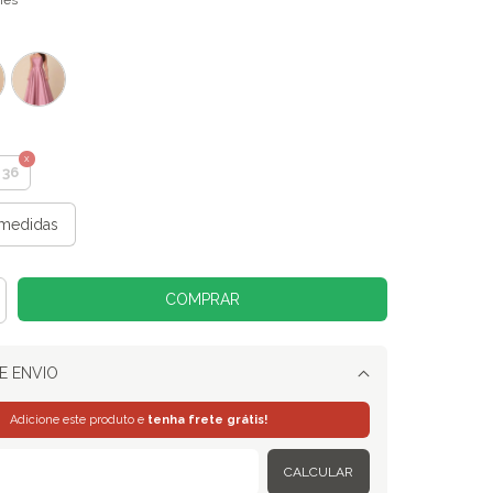
hes
36
medidas
E ENVIO
Alterar CEP
Adicione este produto e
tenha frete grátis!
CALCULAR