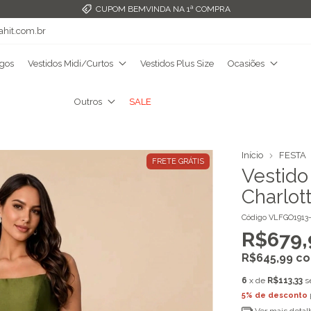
FRETE GRÁTIS ACIMA DE R$349,99
ahit.com.br
ngos
Vestidos Midi/Curtos
Vestidos Plus Size
Ocasiões
Outros
SALE
Início
FESTA
FRETE GRÁTIS
Vestido
Charlot
Código
VLFGO1913
R$679,
R$645,99
c
6
x de
R$113,33
s
5% de desconto