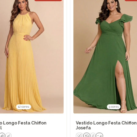
12 cores
3 cores
o Longo Festa Chiffon
Vestido Longo Festa Chiffon
l
Josefa
46
40
GG
XG
G
+ 4