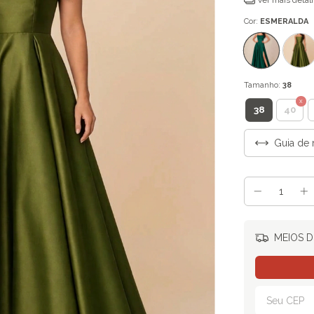
Ver mais detal
Cor:
ESMERALDA
Tamanho:
38
38
40
Guia de 
MEIOS D