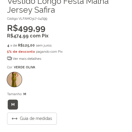
Vestido Longo Festa Malha
Jersey Safira
Código
VLFAMO317-04S99
R$499,99
R$474,99
com
Pix
4
x de
R$125,00
sem juros
5% de desconto
pagando com Pix
Ver mais detalhes
Cor:
VERDE OLIVA
Tamanho:
M
M
Guia de medidas