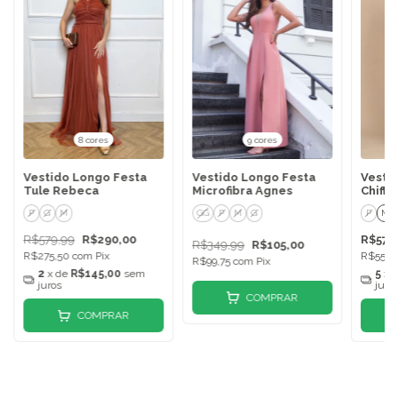
8 cores
9 cores
Vestido Longo Festa
Vestido Longo Festa
Vesti
Tule Rebeca
Microfibra Agnes
Chiffo
P
G
M
GG
P
M
G
P
M
R$579,99
R$290,00
R$579
R$349,99
R$105,00
R$275,50
com
Pix
R$550,
R$99,75
com
Pix
2
x de
R$145,00
sem
5
x 
juros
juro
COMPRAR
COMPRAR